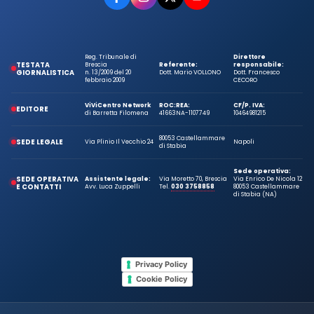
Reg. Tribunale di
Direttore
TESTATA
Brescia
Referente:
responsabile:
GIORNALISTICA
n. 13/2009 del 20
Dott. Mario VOLLONO
Dott. Francesco
febbraio 2009
CECORO
ViViCentro Network
ROC:
REA:
CF/P. IVA:
EDITORE
di Barretta Filomena
41663
NA-1107749
10464981215
80053 Castellammare
SEDE LEGALE
Via Plinio Il Vecchio 24
Napoli
di Stabia
Sede operativa:
SEDE OPERATIVA
Assistente legale:
Via Moretto 70, Brescia
Via Enrico De Nicola 12
E CONTATTI
Avv. Luca Zuppelli
Tel.
030 3758858
80053 Castellammare
di Stabia (NA)
Privacy Policy
Cookie Policy