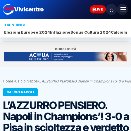
⌕
Vivicentro
LIVE
TRENDING:
Elezioni Europee 2024
Inflazione
Bonus Cultura 2024
Calcio
Inte
PUBBLICITÀ
Home
›
Calcio Napoli
›
L’AZZURRO PENSIERO. Napoli in Champions’! 3-0 a Pis
CALCIO NAPOLI
L’AZZURRO PENSIERO.
Napoli in Champions’! 3-0 a
Pisa in scioltezza e verdetto