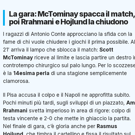
La gara: McTominay spacca il match
poi Rrahmani e Hojlund la chiudono
I ragazzi di Antonio Conte approcciano la sfida con la
fame di chi vuole chiudere i giochi il prima possibile. A
21′ arriva il lampo che sblocca il match:
Scott
McTominay
riceve al limite e lascia partire un destro i
controtempo chirurgico sul palo lungo. Per lo scozzes
è la
14esima perla
di una stagione semplicemente
clamorosa.
Il Pisa accusa il colpo e il Napoli ne approfitta subito.
Pochi minuti più tardi, sugli sviluppi di un piazzato,
Am
Rrahmani
svetta imperioso in area di rigore: colpo di
testa vincente e 2-0 che mette in ghiaccio la partita.
Nel finale di gara, c’è gloria anche per
Rasmus
Hojlund
, che timbra il cartellino e fissa il risultato sul