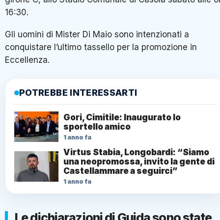
Gli uomini di Mister Di Maio sono intenzionati a conquistar
l’ultimo tassello per la promozione in Eccellenza.
POTREBBE INTERESSARTI
Gori, Cimitile: Inaugurato lo sportello
amico
1 anno fa
Virtus Stabia, Longobardi: “Siamo una
neopromossa, invito la gente di
Castellammare a seguirci”
1 anno fa
Le dichiarazioni di Guida sono state
raccolte e sintetizzate dalla redazione
di ViVicentro.it.