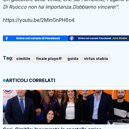
Tag:
cimitile
finale playoff
guida
virtus stabia
ARTICOLI CORRELATI
Gori, Cimitile: Inaugurato lo sportello amico