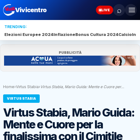
⌕
Vivicentro
LIVE
TRENDING:
Elezioni Europee 2024
Inflazione
Bonus Cultura 2024
Calcio
Intelligenza 
PUBBLICITÀ
Home
›
Virtus Stabia
›
Virtus Stabia, Mario Guida: Mente e Cuore per…
VIRTUS STABIA
Virtus Stabia, Mario Guida:
Mente e Cuore per la
finalissima con il Cimitile