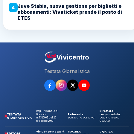
Vivicentro
Testata Giornalistica
Reg. Tribunale di
Direttore
TESTATA
Brescia
Referente:
responsabile:
GIORNALISTICA
n. 13/2009 del 20
Dott. Mario VOLLONO
Dott. Francesco
febbraio 2009
CECORO
ViViCentro Network
ROC:
REA:
CF/P. IVA:
EDITORE
di Barretta Filomena
41663
NA-1107749
10464981215
80053 Castellammare
SEDE LEGALE
Via Plinio Il Vecchio 24
Napoli
di Stabia
Sede operativa:
SEDE OPERATIVA
Assistente legale:
Via Moretto 70, Brescia
Via Enrico De Nicola 12
E CONTATTI
Avv. Luca Zuppelli
Tel.
030 3758858
80053 Castellammare
di Stabia (NA)