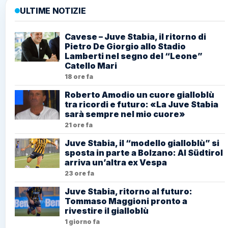
De Giorgio allo Stadio Lamberti nel segno
del “Leone” Catello Mari
18 ore fa
Roberto Amodio un cuore gialloblù tra
ricordi e futuro: «La Juve Stabia sarà
sempre nel mio cuore»
21 ore fa
Juve Stabia, il “modello gialloblù” si
sposta in parte a Bolzano: Al Südtirol
arriva un’altra ex Vespa
23 ore fa
Juve Stabia, ritorno al futuro: Tommaso
Maggioni pronto a rivestire il gialloblù
1 giorno fa
DDL Caccia, il Parlamento accelera:
cresce il confronto con l’Europa. Rischio
sanzioni pecuniare per l’Italia
1 giorno fa