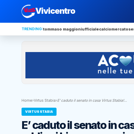
Vivicentro
TRENDING:
tommaso maggioni
ufficiale
calciomercato
se
Home
›
Virtus Stabia
›
E’ caduto il senato in casa Virtus Stabia!…
VIRTUS STABIA
E’ caduto il senato in ca