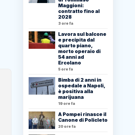
Maggioni:
contratto fino al
2028
3 ore fa
Lavora sul balcone
e precipita dal
quarto piano,
morto operaio di
54 anni ad
Ercolano
5 ore fa
Bimba di 2 anni in
ospedale a Napoli,
è positiva alla
marijuana
19 ore fa
A Pompei rinasce il
Canone di Policleto
20 ore fa