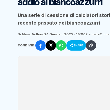
addio ai biancoazzurri
Una serie di cessione di calciatori sto
recente passato dei biancoazzurri
Di Mario Vollono
24 Gennaio 2025 - 19:06
2 anni fa
2 min 
CONDIVIDI
SHARE