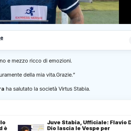
le
nno e mezzo ricco di emozioni.
ramente della mia vita.Grazie.”
ra
ha salutato la società Virtus Stabia.
ilo
Juve Stabia, Ufficiale: Flavio 
d è
Dio lascia le Vespe per