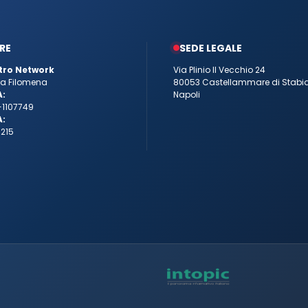
RE
SEDE LEGALE
tro Network
Via Plinio Il Vecchio 24
tta Filomena
80053 Castellammare di Stabi
A:
Napoli
-1107749
A:
215