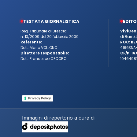
TESTATA GIORNALISTICA
EDITO
Reg. Tribunale di Brescia
ViViCen
n. 13/2009 del 20 febbraio 2009
di Barre
Referente:
ROC:
RE
Dott. Mario VOLLONO
41663
NA
Direttore responsabile:
CF/P. IV
Dott. Francesco CECORO
10464981
Privacy Policy
Immagini di repertorio a cura di