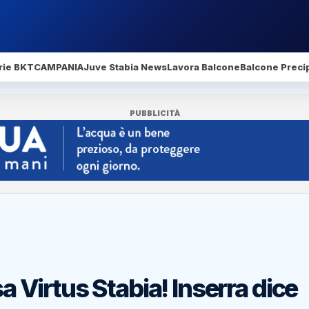
rie BKT
CAMPANIA
Juve Stabia News
Lavora Balcone
Balcone Precip
PUBBLICITÀ
sa Virtus Stabia! Inserra dice