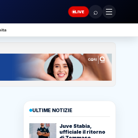
⌕
LIVE
ita
ULTIME NOTIZIE
Juve Stabia,
ufficiale il ritorno
di Tommaso