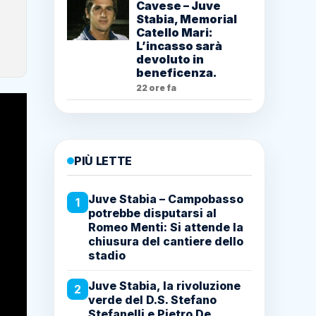
Cavese – Juve
Stabia, Memorial
Catello Mari:
L’incasso sarà
devoluto in
beneficenza.
22 ore fa
PIÙ LETTE
Juve Stabia – Campobasso
1
potrebbe disputarsi al
Romeo Menti: Si attende la
chiusura del cantiere dello
stadio
Juve Stabia, la rivoluzione
2
verde del D.S. Stefano
Stefanelli e Pietro De