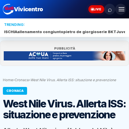
⌕
Vivicentro
LIVE
TRENDING:
ISCHIA
allenamento congiunto
pietro de giorgio
serie BKT
Juve 
PUBBLICITÀ
Home
›
Cronaca
›
West Nile Virus. Allerta ISS: situazione e prevenzione
CRONACA
West Nile Virus. Allerta ISS:
situazione e prevenzione