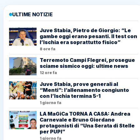
ULTIME NOTIZIE
Juve Stabia, Pietro de Giorgio: “Le
gambe oggi erano pesanti. Il test con
l’Ischia era soprattutto fisico”
8 ore fa
Terremoto Campi Flegrei, prosegue
sciame sismico oggi: ultime news
12 ore fa
Juve Stabia, prove generali al
“Menti”: l’allenamento congiunto
con l’Ischia termina 5-1
1 giorno fa
LA MaGiCa TORNA A CASA: Andrea
Carnevale e Bruno Giordano
protagonisti di “Una Serata di Stelle
per PUPI”
1 giorno fa