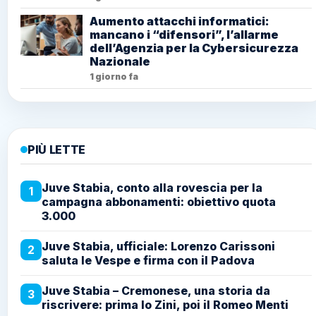
Aumento attacchi informatici:
mancano i “difensori”, l’allarme
dell’Agenzia per la Cybersicurezza
Nazionale
1 giorno fa
PIÙ LETTE
Juve Stabia, conto alla rovescia per la
1
campagna abbonamenti: obiettivo quota
3.000
Juve Stabia, ufficiale: Lorenzo Carissoni
2
saluta le Vespe e firma con il Padova
Juve Stabia – Cremonese, una storia da
3
riscrivere: prima lo Zini, poi il Romeo Menti