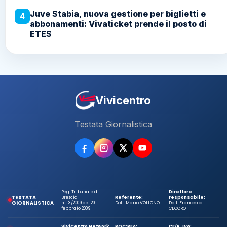
Juve Stabia, nuova gestione per biglietti e
4
abbonamenti: Vivaticket prende il posto di
ETES
Vivicentro
Testata Giornalistica
Reg. Tribunale di
Direttore
TESTATA
Brescia
Referente:
responsabile:
GIORNALISTICA
n. 13/2009 del 20
Dott. Mario VOLLONO
Dott. Francesco
febbraio 2009
CECORO
ViViCentro Network
ROC:
REA:
CF/P. IVA: