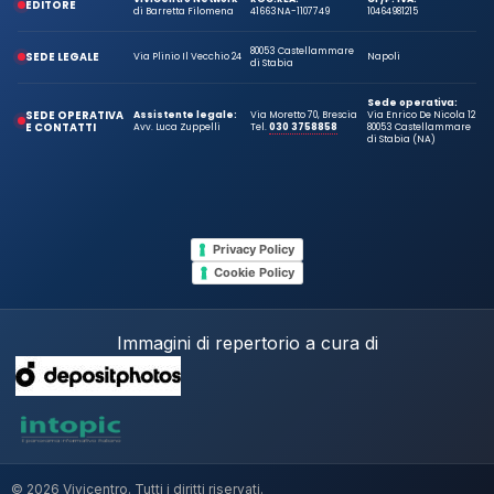
EDITORE
di Barretta Filomena
41663
NA-1107749
10464981215
80053 Castellammare
SEDE LEGALE
Via Plinio Il Vecchio 24
Napoli
di Stabia
Sede operativa:
SEDE OPERATIVA
Assistente legale:
Via Moretto 70, Brescia
Via Enrico De Nicola 12
E CONTATTI
Avv. Luca Zuppelli
Tel.
030 3758858
80053 Castellammare
di Stabia (NA)
Privacy Policy
Cookie Policy
Immagini di repertorio a cura di
© 2026 Vivicentro. Tutti i diritti riservati.