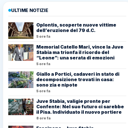
ULTIME NOTIZIE
Oplontis, scoperte nuove vittime
dell’eruzione del 79 d.C.
5 ore fa
Memorial Catello Mari, vince la Juve
Stabia ma trionfa il ricordo del
“Leone”: una serata di emozioni
5 ore fa
Giallo a Portici, cadaveri in stato di
decomposizione trovati in casa:
sono zia e nipote
5 ore fa
Juve Stabia, valigie pronte per
Confente: Nel suo futuro ci sarebbe
il Pisa. Individuato il nuovo portiere
8 ore fa