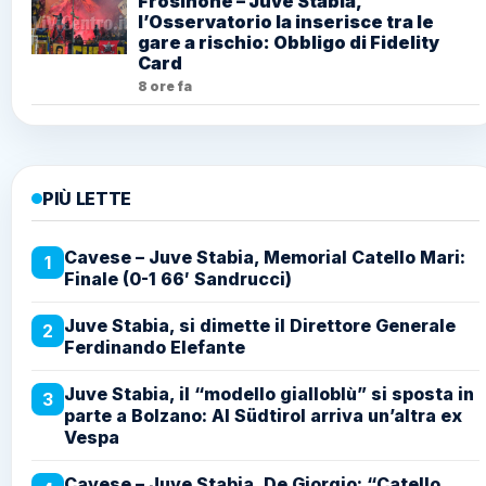
Frosinone – Juve Stabia,
l’Osservatorio la inserisce tra le
gare a rischio: Obbligo di Fidelity
Card
8 ore fa
PIÙ LETTE
Cavese – Juve Stabia, Memorial Catello Mari:
1
Finale (0-1 66′ Sandrucci)
Juve Stabia, si dimette il Direttore Generale
2
Ferdinando Elefante
Juve Stabia, il “modello gialloblù” si sposta in
3
parte a Bolzano: Al Südtirol arriva un’altra ex
Vespa
Cavese – Juve Stabia, De Giorgio: “Catello