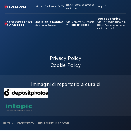
80053 Castellammare
SEDE LEGALE
Via Plinio Il Vecchio 24
Napoli
di Stabia
Sede operativa:
SEDE OPERATIVA
Assistente legale:
Via Moretto 70, Brescia
Via Enrico De Nicola 12
E CONTATTI
Avv. Luca Zuppelli
Tel.
030 3758858
80053 Castellammare
di Stabia (NA)
Privacy Policy
Cookie Policy
Immagini di repertorio a cura di
© 2026 Vivicentro. Tutti i diritti riservati.