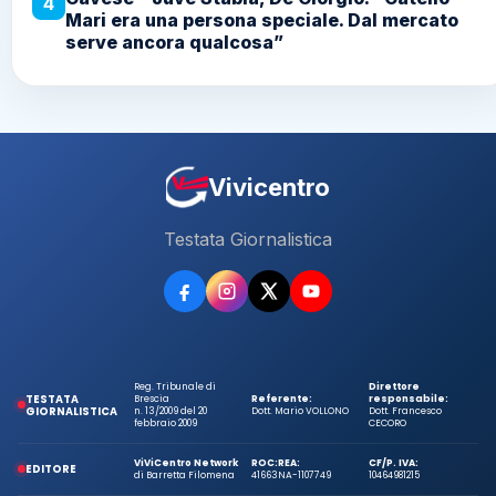
4
Mari era una persona speciale. Dal mercato
serve ancora qualcosa”
Vivicentro
Testata Giornalistica
Reg. Tribunale di
Direttore
TESTATA
Brescia
Referente:
responsabile:
GIORNALISTICA
n. 13/2009 del 20
Dott. Mario VOLLONO
Dott. Francesco
febbraio 2009
CECORO
ViViCentro Network
ROC:
REA:
CF/P. IVA:
EDITORE
di Barretta Filomena
41663
NA-1107749
10464981215