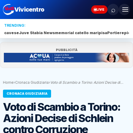
⌕
Vivicentro
LIVE
TRENDING:
cavese
Juve Stabia News
memorial catello mari
pisa
Portiere
piet
PUBBLICITÀ
Home
›
Cronaca Giudiziaria
›
Voto di Scambio a Torino: Azioni Decise di…
CRONACA GIUDIZIARIA
Voto di Scambio a Torino:
Azioni Decise di Schlein
contro Corruzione