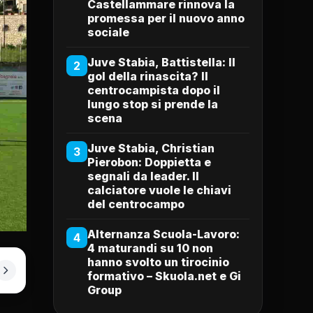
Castellammare rinnova la
promessa per il nuovo anno
sociale
Juve Stabia, Battistella: Il
2
gol della rinascita? Il
centrocampista dopo il
lungo stop si prende la
scena
Juve Stabia, Christian
3
Pierobon: Doppietta e
segnali da leader. Il
calciatore vuole le chiavi
del centrocampo
Alternanza Scuola-Lavoro:
4
4 maturandi su 10 non
hanno svolto un tirocinio
formativo – Skuola.net e Gi
Group