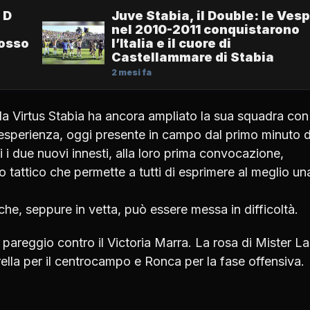
 D
Juve Stabia, il Double: le Ves
nel 2010-2011 conquistarono
mosso
l’Italia e il cuore di
Castellammare di Stabia
2 mesi fa
 la Virtus Stabia ha ancora ampliato la sua squadra con
i esperienza, oggi presente in campo dal primo minuto d
i i due nuovi innesti, alla loro prima convocazione,
tattico che permette a tutti di esprimere al meglio un
che, seppure in vetta, può essere messa in difficoltà.
n pareggio contro il Victoria Marra. La rosa di Mister L
rella per il centrocampo e Ronca per la fase offensiva.