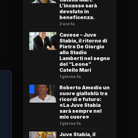
L’incasso sarà
devoluto in
beneficenza.
2 ore fa
Cavese – Juve
Stabia, il ritorno di
Pietro De Giorgio
allo Stadio
Lamberti nel segno
del “Leone”
Catello Mari
1 giorno fa
Roberto Amodio un
cuore gialloblù tra
ricordi e futuro:
«La Juve Stabia
sarà sempre nel
mio cuore»
1 giorno fa
Juve Stabia, il