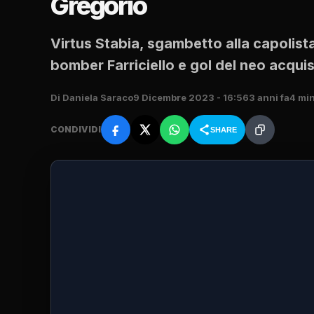
Gregorio
Virtus Stabia, sgambetto alla capolista
bomber Farriciello e gol del neo acqui
Di Daniela Saraco
9 Dicembre 2023 - 16:56
3 anni fa
4 min
CONDIVIDI
SHARE