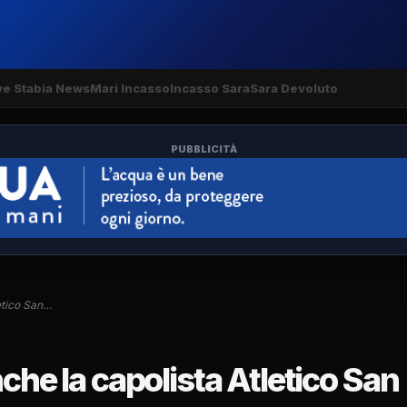
ve Stabia News
Mari Incasso
Incasso Sara
Sara Devoluto
PUBBLICITÀ
letico San…
nche la capolista Atletico San