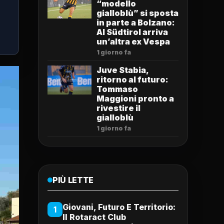
“modello
gialloblù” si sposta
in parte a Bolzano:
Al Südtirol arriva
un’altra ex Vespa
1 giorno fa
Juve Stabia,
ritorno al futuro:
Tommaso
Maggioni pronto a
rivestire il
gialloblù
1 giorno fa
PIÙ LETTE
Giovani, Futuro E Territorio:
1
Il Rotaract Club