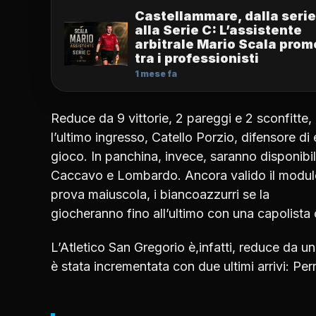
Castellammare, dalla serie
alla Serie C: L’assistente
arbitrale Mario Scala pro
tra i professionisti
1 mese fa
Reduce da 9 vittorie, 2 pareggi e 2 sconfitte,
l’ultimo ingresso, Catello Porzio, difensore d
gioco. In panchina, invece, saranno disponibil
Caccavo e Lombardo. Ancora valido il modulo 
prova maiuscola, i biancoazzurri se la
giocheranno fino all’ultimo con una capolista 
L’Atletico San Gregorio è,infatti, reduce da u
è stata incrementata con due ultimi arrivi: Per