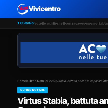
Vivicentro
TRENDING:
catello mari
beneficenza
cavese
memorial
Ju
Home
›
Ultime Notizie
›
Virtus Stabia, battuta anche la capolista At
ULTIME NOTIZIE
Virtus Stabia, battuta a