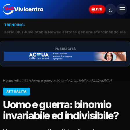
⌕
Vivicentro
LIVE
TRENDING:
serie BKT
Juve Stabia News
direttore generale
ferdinando elef
PUBBLICITÀ
Home
›
Attualità
›
Uomo e guerra: binomio invariabile ed indivisibile?
ATTUALITÀ
Uomo e guerra: binomio
invariabile ed indivisibile?