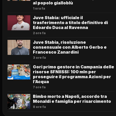
al popolo gialloblù
1 ora fa
Juve Stabia: ufficiale il
trasferimento a titolo definitivo di
Edoardo Duca al Ravenna
2 ore fa
Juve Stabia, risoluzione
consensuale con Alberto Gerbo e
Francesco Zanardini
3 ore fa
Gori primo gestore in Campania delle
risorse SFNIISSI: 100 mln per
proseguire il programma Azioni per
l’Acqua
7 ore fa
Bimbo morto a Napoli, accordo tra
Monaldi e famiglia per risarcimento
8 ore fa