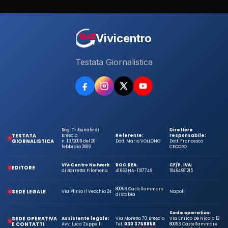
Vivicentro
Testata Giornalistica
Reg. Tribunale di
Direttore
TESTATA
Brescia
Referente:
responsabile:
GIORNALISTICA
n. 13/2009 del 20
Dott. Mario VOLLONO
Dott. Francesco
febbraio 2009
CECORO
ViViCentro Network
ROC:
REA:
CF/P. IVA:
EDITORE
di Barretta Filomena
41663
NA-1107749
10464981215
80053 Castellammare
SEDE LEGALE
Via Plinio Il Vecchio 24
Napoli
di Stabia
Sede operativa:
SEDE OPERATIVA
Assistente legale:
Via Moretto 70, Brescia
Via Enrico De Nicola 12
E CONTATTI
Avv. Luca Zuppelli
Tel.
030 3758858
80053 Castellammare