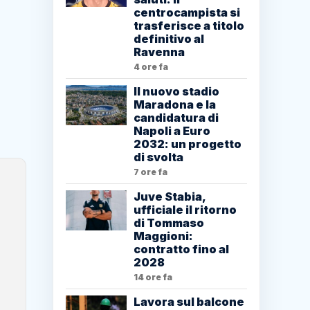
centrocampista si
trasferisce a titolo
definitivo al
Ravenna
4 ore fa
Il nuovo stadio
Maradona e la
candidatura di
Napoli a Euro
2032: un progetto
di svolta
7 ore fa
Juve Stabia,
ufficiale il ritorno
di Tommaso
Maggioni:
contratto fino al
2028
14 ore fa
Lavora sul balcone