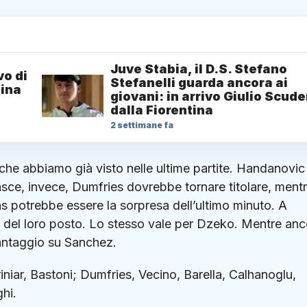
Juve Stabia, il D.S. Stefano
vo di
Stefanelli guarda ancora ai
tina
giovani: in arrivo Giulio Scude
dalla Fiorentina
2 settimane fa
o che abbiamo già visto nelle ultime partite. Handanovic
 fasce, invece, Dumfries dovrebbe tornare titolare, ment
s potrebbe essere la sorpresa dell’ultimo minuto. A
 del loro posto. Lo stesso vale per Dzeko. Mentre anc
vantaggio su Sanchez.
iar, Bastoni; Dumfries, Vecino, Barella, Calhanoglu,
hi.