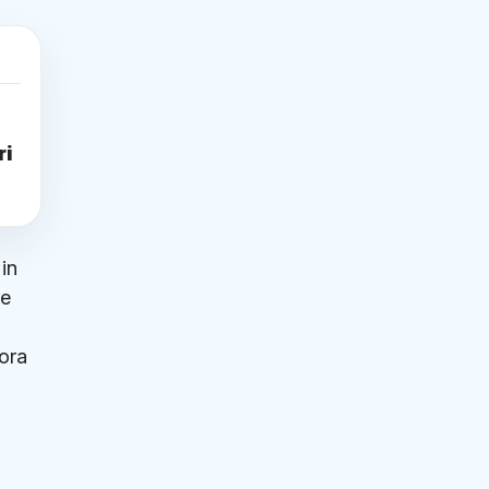
ri
 in
re
ora