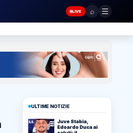
⌕
LIVE
ULTIME NOTIZIE
a
Juve Stabia,
Edoardo Duca ai
saluti: il