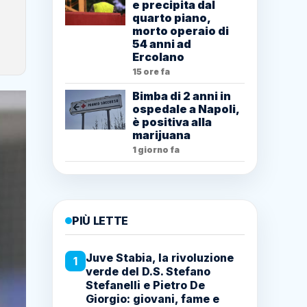
e precipita dal
quarto piano,
morto operaio di
54 anni ad
Ercolano
15 ore fa
Bimba di 2 anni in
ospedale a Napoli,
è positiva alla
marijuana
1 giorno fa
PIÙ LETTE
Juve Stabia, la rivoluzione
1
verde del D.S. Stefano
Stefanelli e Pietro De
Giorgio: giovani, fame e