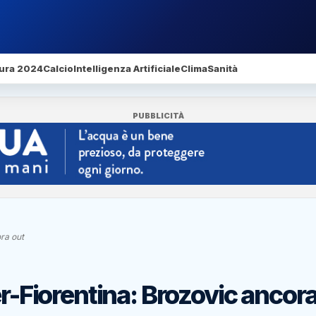
ura 2024
Calcio
Intelligenza Artificiale
Clima
Sanità
PUBBLICITÀ
ora out
er-Fiorentina: Brozovic ancor