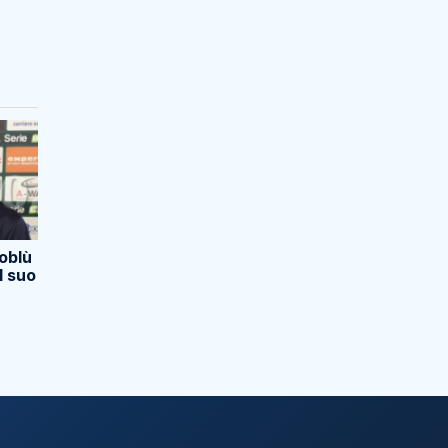
loblù
l suo