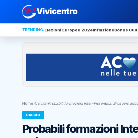
Vivicentro
TRENDING:
Elezioni Europee 2024
Inflazione
Bonus Cult
Home
›
Calcio
›
Probabili formazioni Inter-Fiorentina: Brozovic anc
CALCIO
Probabili formazioni Int