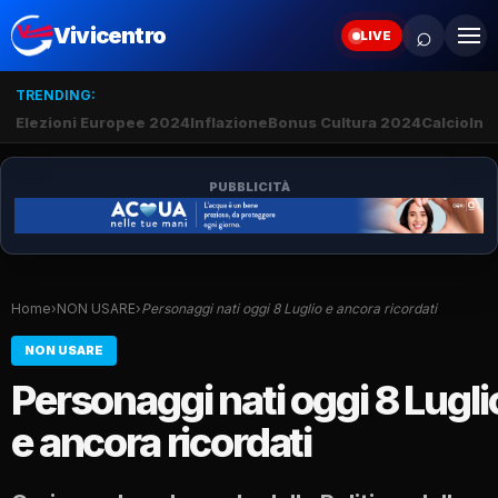
⌕
Vivicentro
LIVE
TRENDING:
Elezioni Europee 2024
Inflazione
Bonus Cultura 2024
Calcio
Inte
PUBBLICITÀ
Home
›
NON USARE
›
Personaggi nati oggi 8 Luglio e ancora ricordati
NON USARE
Personaggi nati oggi 8 Lugli
e ancora ricordati