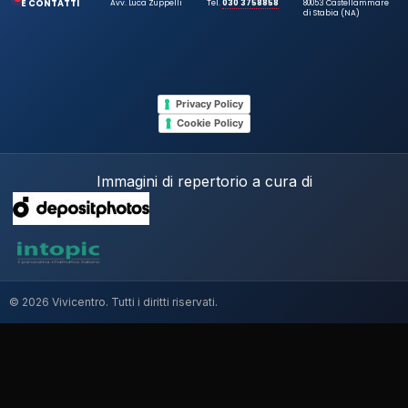
E CONTATTI
Avv. Luca Zuppelli
Tel.
030 3758858
80053 Castellammare
di Stabia (NA)
Privacy Policy
Cookie Policy
Immagini di repertorio a cura di
© 2026 Vivicentro. Tutti i diritti riservati.