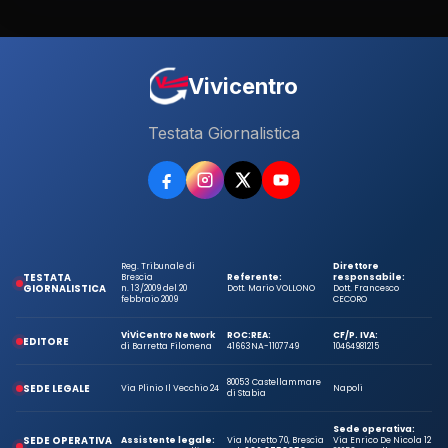
Vivicentro
Testata Giornalistica
Reg. Tribunale di
Direttore
TESTATA
Brescia
Referente:
responsabile:
GIORNALISTICA
n. 13/2009 del 20
Dott. Mario VOLLONO
Dott. Francesco
febbraio 2009
CECORO
ViViCentro Network
ROC:
REA:
CF/P. IVA:
EDITORE
di Barretta Filomena
41663
NA-1107749
10464981215
80053 Castellammare
SEDE LEGALE
Via Plinio Il Vecchio 24
Napoli
di Stabia
Sede operativa:
SEDE OPERATIVA
Assistente legale:
Via Moretto 70, Brescia
Via Enrico De Nicola 12