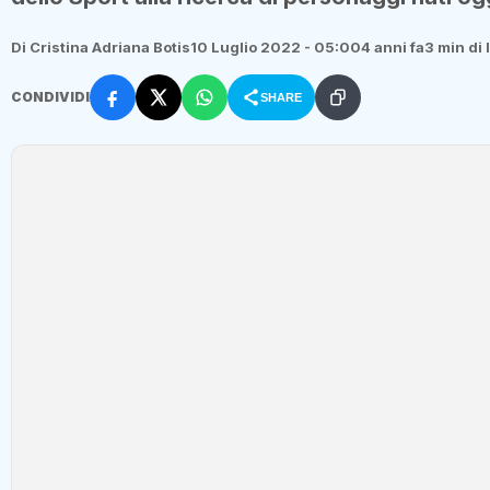
Di Cristina Adriana Botis
10 Luglio 2022 - 05:00
4 anni fa
3 min di 
CONDIVIDI
SHARE