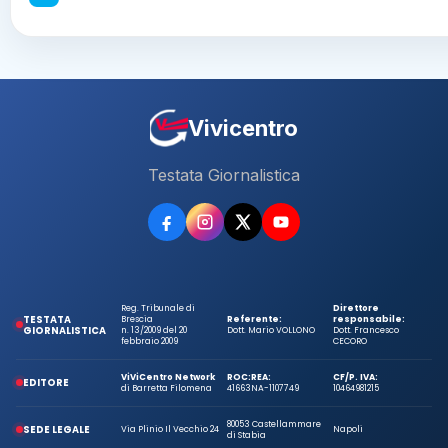
Vivicentro
Testata Giornalistica
Reg. Tribunale di
Direttore
TESTATA
Brescia
Referente:
responsabile:
GIORNALISTICA
n. 13/2009 del 20
Dott. Mario VOLLONO
Dott. Francesco
febbraio 2009
CECORO
ViViCentro Network
ROC:
REA:
CF/P. IVA:
EDITORE
di Barretta Filomena
41663
NA-1107749
10464981215
80053 Castellammare
SEDE LEGALE
Via Plinio Il Vecchio 24
Napoli
di Stabia