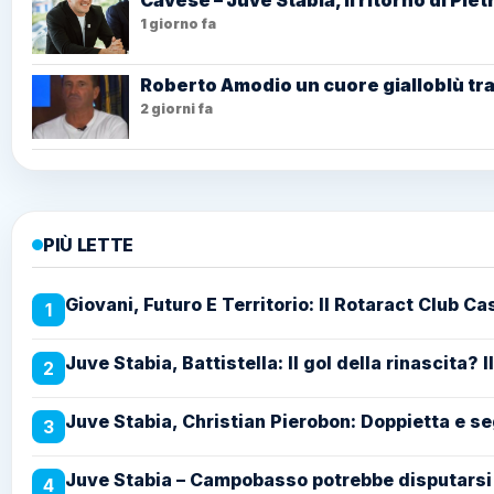
1 giorno fa
Roberto Amodio un cuore gialloblù tra
2 giorni fa
PIÙ LETTE
Giovani, Futuro E Territorio: Il Rotaract Club 
1
Juve Stabia, Battistella: Il gol della rinascita?
2
Juve Stabia, Christian Pierobon: Doppietta e seg
3
Juve Stabia – Campobasso potrebbe disputarsi a
4