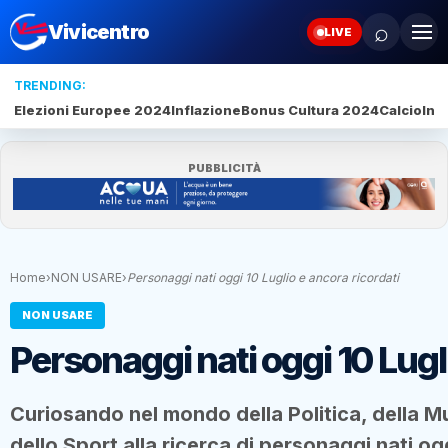
⌕
Vivicentro
LIVE
TRENDING:
Elezioni Europee 2024
Inflazione
Bonus Cultura 2024
Calcio
Inte
PUBBLICITÀ
Home
›
NON USARE
›
Personaggi nati oggi 10 Luglio e ancora ricordati
NON USARE
Personaggi nati oggi 10 Lugli
Curiosando nel mondo della Politica, della M
dello Sport alla ricerca di personaggi nati og