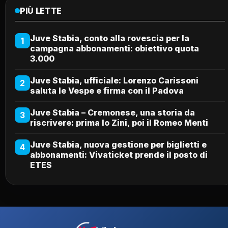
PIÙ LETTE
Juve Stabia, conto alla rovescia per la
1
campagna abbonamenti: obiettivo quota
3.000
Juve Stabia, ufficiale: Lorenzo Carissoni
2
saluta le Vespe e firma con il Padova
Juve Stabia – Cremonese, una storia da
3
riscrivere: prima lo Zini, poi il Romeo Menti
Juve Stabia, nuova gestione per biglietti e
4
abbonamenti: Vivaticket prende il posto di
ETES