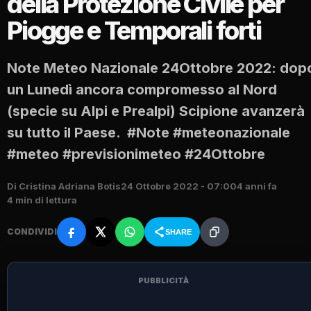
della Protezione Civile per
Piogge e Temporali forti
Note Meteo Nazionale 24Ottobre 2022: dop
un Lunedì ancora compromesso al Nord
(specie su Alpi e Prealpi) Scipione avanzerà
su tutto il Paese. #Note #meteonazionale
#meteo #previsionimeteo #24Ottobre
Di Cristina Adriana Botis
24 Ottobre 2022 - 07:00
4 anni fa
4 min di lettura
CONDIVIDI
SHARE
PUBBLICITÀ