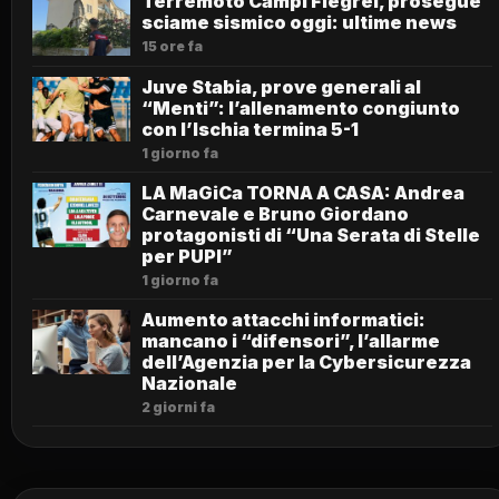
Terremoto Campi Flegrei, prosegue
sciame sismico oggi: ultime news
15 ore fa
Juve Stabia, prove generali al
“Menti”: l’allenamento congiunto
con l’Ischia termina 5-1
1 giorno fa
LA MaGiCa TORNA A CASA: Andrea
Carnevale e Bruno Giordano
protagonisti di “Una Serata di Stelle
per PUPI”
1 giorno fa
Aumento attacchi informatici:
mancano i “difensori”, l’allarme
dell’Agenzia per la Cybersicurezza
Nazionale
2 giorni fa