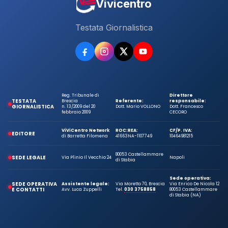
Vivicentro
Testata Giornalistica
Reg. Tribunale di
Direttore
TESTATA
Brescia
Referente:
responsabile:
GIORNALISTICA
n. 13/2009 del 20
Dott. Mario VOLLONO
Dott. Francesco
febbraio 2009
CECORO
ViViCentro Network
ROC:
REA:
CF/P. IVA:
EDITORE
di Barretta Filomena
41663
NA-1107749
10464981215
80053 Castellammare
SEDE LEGALE
Via Plinio Il Vecchio 24
Napoli
di Stabia
Sede operativa:
SEDE OPERATIVA
Assistente legale:
Via Moretto 70, Brescia
Via Enrico De Nicola 12
E CONTATTI
Avv. Luca Zuppelli
Tel.
030 3758858
80053 Castellammare
di Stabia (NA)