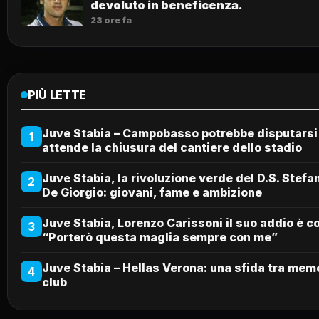
devoluto in beneficenza.
23 ore fa
PIÙ LETTE
Juve Stabia – Campobasso potrebbe disputarsi 
1
attende la chiusura del cantiere dello stadio
Juve Stabia, la rivoluzione verde del D.S. Stefan
2
De Giorgio: giovani, fame e ambizione
Juve Stabia, Lorenzo Carissoni il suo addio è c
3
“Porterò questa maglia sempre con me”
Juve Stabia – Hellas Verona: una sfida tra memo
4
club