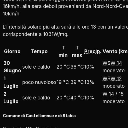
16km/h, alla sera deboli provenienti da Nord-Nord-Oves
10km/h.
L’intensità solare più alta sarà alle ore 13 con un valor
corrispondente a 1031W/mq.
T
T
Giorno
Tempo
Precip.
Vento (km
min
max
30
WSW
14
sole e caldo
20 °C
36 °C
10%
Giugno
moderato
1
WSW
12
poco nuvoloso
19 °C
39 °C
13%
Luglio
moderato
2
W
14
/
15
sole e caldo
20 °C
40 °C
10%
Luglio
moderato
Comune di Castellammare di Stabia