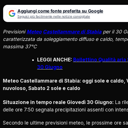
Aggiungi come fonte preferita su Google
Seguici più facilmente nelle notizie consigliate
Previsioni
Meteo
Castellammare di Stabia
per il 30 G
caratterizzata da soleggiamento diffuso e caldo, tem
massima 37°C
LEGGI ANCHE:
Bollettino Qualità aria
30 Giugno
Meteo Castellammare di Stabia: oggi sole e caldo, 
nuvoloso, Sabato 2 sole e caldo
Situazione in tempo reale
Giovedì 30 Giugno
:
La ril
delle ore 7:50 segnala precipitazioni assenti con intens
Secondo le ultime previsioni meteo, le prossime ore s