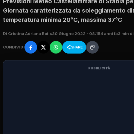
Previsioni Meteo Castellammare di Stabia per
Giornata caratterizzata da soleggiamento di
temperatura minima 20°C, massima 37°C
Di Cristina Adriana Botis
30 Giugno 2022 - 08:15
4 anni fa
3 min di
CONDIVIDI
SHARE
PUBBLICITÀ