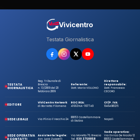
Vivicentro
Testata Giornalistica
Reg. Tribunale di
Direttore
TESTATA
Brescia
Referente:
responsabile:
GIORNALISTICA
n. 13/2009 del 20
Dott. Mario VOLLONO
Dott. Francesco
febbraio 2009
CECORO
ViViCentro Network
ROC:
REA:
CF/P. IVA:
EDITORE
di Barretta Filomena
41663
NA-1107749
10464981215
80053 Castellammare
SEDE LEGALE
Via Plinio Il Vecchio 24
Napoli
di Stabia
Sede operativa:
SEDE OPERATIVA
Assistente legale:
Via Moretto 70, Brescia
Via Enrico De Nicola 12
E CONTATTI
Avv. Luca Zuppelli
Tel.
030 3758858
80053 Castellammare