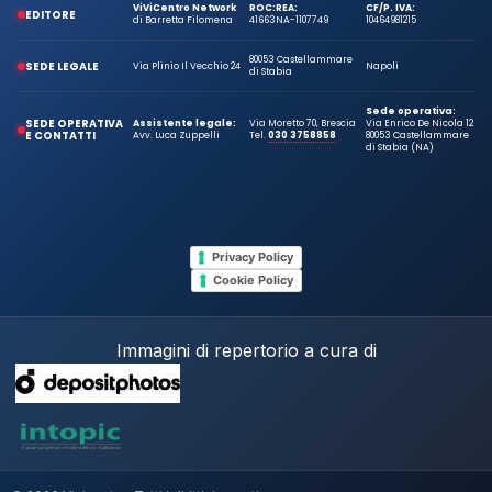
ViViCentro Network
ROC:
REA:
CF/P. IVA:
EDITORE
di Barretta Filomena
41663
NA-1107749
10464981215
80053 Castellammare
SEDE LEGALE
Via Plinio Il Vecchio 24
Napoli
di Stabia
Sede operativa:
SEDE OPERATIVA
Assistente legale:
Via Moretto 70, Brescia
Via Enrico De Nicola 12
E CONTATTI
Avv. Luca Zuppelli
Tel.
030 3758858
80053 Castellammare
di Stabia (NA)
Privacy Policy
Cookie Policy
Immagini di repertorio a cura di