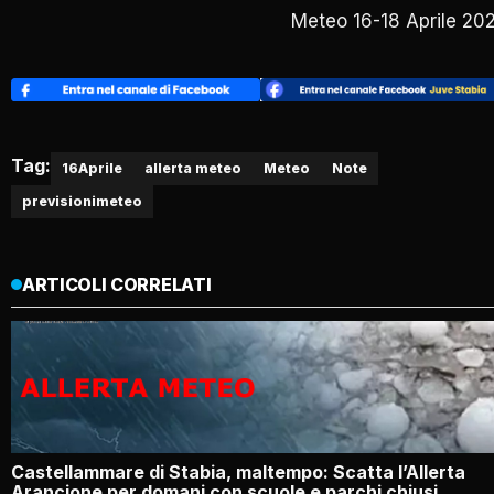
Meteo 16-18 Aprile 20
Tag:
16Aprile
allerta meteo
Meteo
Note
previsionimeteo
ARTICOLI CORRELATI
Castellammare di Stabia, maltempo: Scatta l’Allerta
Arancione per domani con scuole e parchi chiusi