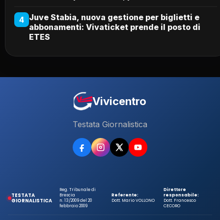
Juve Stabia, nuova gestione per biglietti e
4
abbonamenti: Vivaticket prende il posto di
ETES
Vivicentro
Testata Giornalistica
Reg. Tribunale di
Direttore
TESTATA
Brescia
Referente:
responsabile:
GIORNALISTICA
n. 13/2009 del 20
Dott. Mario VOLLONO
Dott. Francesco
febbraio 2009
CECORO