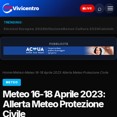
⌕
Vivicentro
LIVE
TRENDING:
Elezioni Europee 2024
Inflazione
Bonus Cultura 2024
Calcio
Inte
PUBBLICITÀ
Home
›
Meteo
›
Meteo 16-18 Aprile 2023: Allerta Meteo Protezione Civile
METEO
Meteo 16-18 Aprile 2023:
Allerta Meteo Protezione
Civile