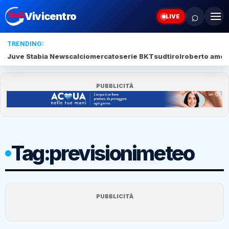
⌕
Vivicentro
LIVE
TRENDING:
Juve Stabia News
calciomercato
serie BKT
sudtirol
roberto amod
PUBBLICITÀ
Tag:
previsionimeteo
PUBBLICITÀ