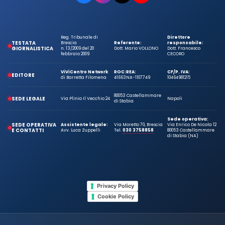
Reg. Tribunale di
Direttore
TESTATA
Brescia
Referente:
responsabile:
GIORNALISTICA
n. 13/2009 del 20
Dott. Mario VOLLONO
Dott. Francesco
febbraio 2009
CECORO
ViViCentro Network
ROC:
REA:
CF/P. IVA:
EDITORE
di Barretta Filomena
41663
NA-1107749
10464981215
80053 Castellammare
SEDE LEGALE
Via Plinio Il Vecchio 24
Napoli
di Stabia
Sede operativa:
SEDE OPERATIVA
Assistente legale:
Via Moretto 70, Brescia
Via Enrico De Nicola 12
E CONTATTI
Avv. Luca Zuppelli
Tel.
030 3758858
80053 Castellammare
di Stabia (NA)
Privacy Policy
Cookie Policy