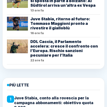
si sposta in parte a Bolzano: Al
Südtirol arriva un’altra ex Vespa
13 ore fa
Juve Stabia, ritorno al futuro:
Tommaso Maggioni pronto a
rivestire il gialloblù
16 ore fa
DDL Caccia, il Parlamento
accelera: cresce il confronto con
l’Europa. Rischio sanzioni
pecuniare per l’Italia
22 ore fa
PIÙ LETTE
Juve Stabia, conto alla rovescia per la
1
campagna abbonamenti: obiettivo quota