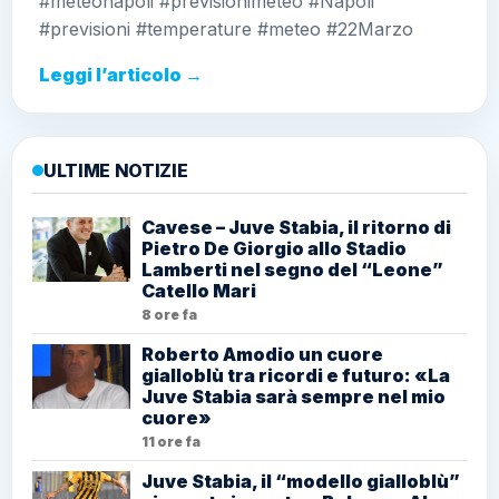
#meteonapoli #previsionimeteo #Napoli
#previsioni #temperature #meteo #22Marzo
Leggi l’articolo →
ULTIME NOTIZIE
Cavese – Juve Stabia, il ritorno di
Pietro De Giorgio allo Stadio
Lamberti nel segno del “Leone”
Catello Mari
8 ore fa
Roberto Amodio un cuore
gialloblù tra ricordi e futuro: «La
Juve Stabia sarà sempre nel mio
cuore»
11 ore fa
Juve Stabia, il “modello gialloblù”