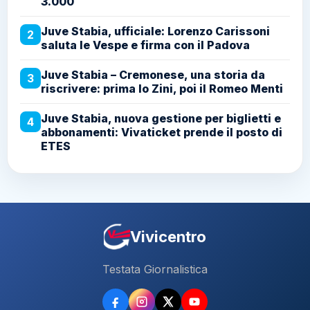
3.000
Juve Stabia, ufficiale: Lorenzo Carissoni
2
saluta le Vespe e firma con il Padova
Juve Stabia – Cremonese, una storia da
3
riscrivere: prima lo Zini, poi il Romeo Menti
Juve Stabia, nuova gestione per biglietti e
4
abbonamenti: Vivaticket prende il posto di
ETES
Vivicentro
Testata Giornalistica