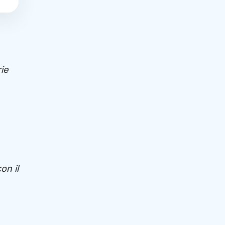
ie
on il