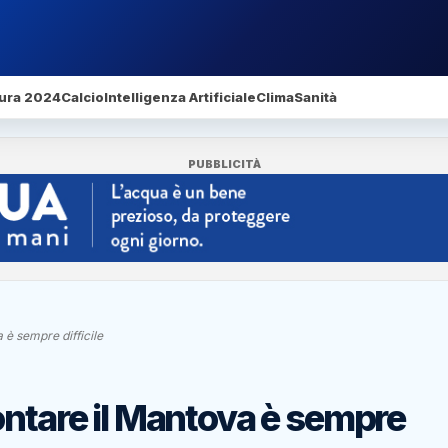
ura 2024
Calcio
Intelligenza Artificiale
Clima
Sanità
PUBBLICITÀ
 è sempre difficile
ontare il Mantova è sempre