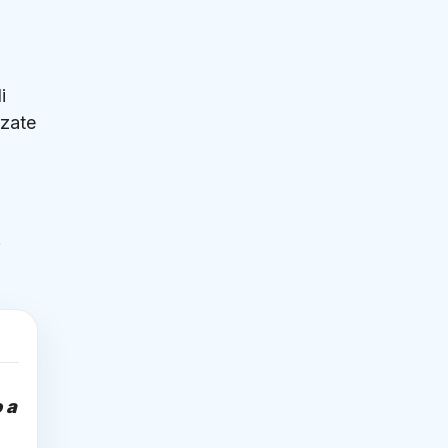
i
zzate
 a