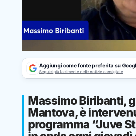
Aggiungi come fonte preferita su Goog
Seguici più facilmente nelle notizie consigliate
Massimo Biribanti, g
Mantova, è intervenu
programma “Juve Sta