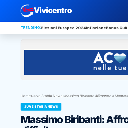
Vivicentro
TRENDING:
Elezioni Europee 2024
Inflazione
Bonus Cult
Home
›
Juve Stabia News
›
Massimo Biribanti: Affrontare il Mantova
JUVE STABIA NEWS
Massimo Biribanti: Affr