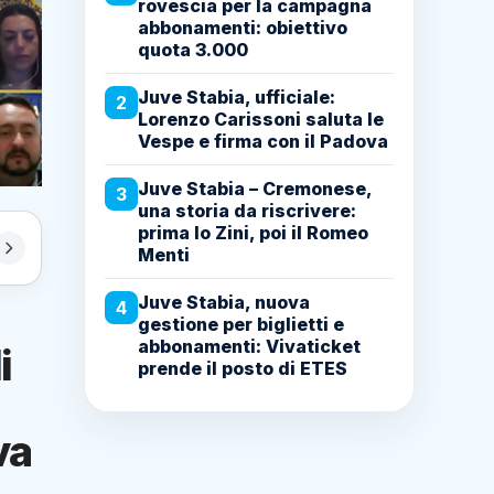
rovescia per la campagna
abbonamenti: obiettivo
quota 3.000
Juve Stabia, ufficiale:
2
Lorenzo Carissoni saluta le
Vespe e firma con il Padova
Juve Stabia – Cremonese,
3
una storia da riscrivere:
prima lo Zini, poi il Romeo
Menti
Juve Stabia, nuova
4
gestione per biglietti e
abbonamenti: Vivaticket
i
prende il posto di ETES
va