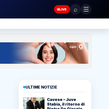
⌕
LIVE
ULTIME NOTIZIE
Cavese – Juve
Stabia, il ritorno di
Pietro De Giorgio