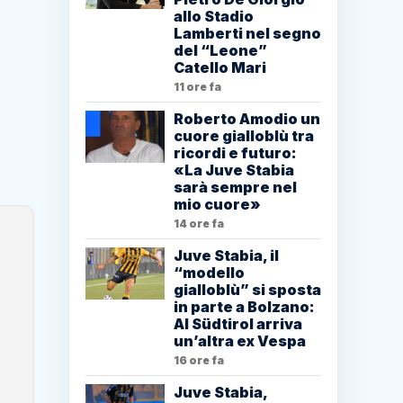
allo Stadio
Lamberti nel segno
del “Leone”
Catello Mari
11 ore fa
Roberto Amodio un
cuore gialloblù tra
ricordi e futuro:
«La Juve Stabia
sarà sempre nel
mio cuore»
14 ore fa
Juve Stabia, il
“modello
gialloblù” si sposta
in parte a Bolzano:
Al Südtirol arriva
un’altra ex Vespa
16 ore fa
Juve Stabia,