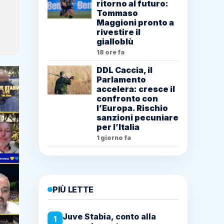
ritorno al futuro:
Tommaso
Maggioni pronto a
rivestire il
gialloblù
18 ore fa
DDL Caccia, il
Parlamento
accelera: cresce il
confronto con
l’Europa. Rischio
sanzioni pecuniare
per l’Italia
1 giorno fa
PIÙ LETTE
Juve Stabia, conto alla
1