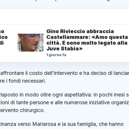
so
Gino Rivieccio abbraccia
lico
Castellammare: «Amo questa
di
città. E sono molto legato alla
Juve Stabia»
1 giorno fa
affrontare il costo dell’intervento e ha deciso di lancia
 i fondi necessari.
risposto in modo oltre ogni aspettativa: in pochi mesi 
azioni di tante persone e alle numerose iniziative organi
tervento chirurgico.
vicinanza verso Mariarosa e la sua famiglia, che hanno