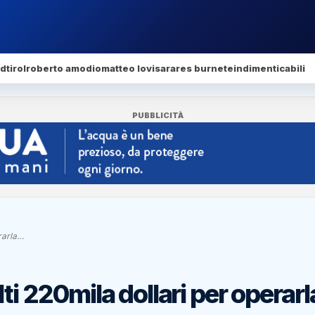
dtirol
roberto amodio
matteo lovisa
rares burnete
indimenticabili
PUBBLICITÀ
erarla…
ti 220mila dollari per operarl