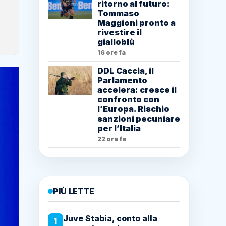
ritorno al futuro:
Tommaso
Maggioni pronto a
rivestire il
gialloblù
16 ore fa
DDL Caccia, il
Parlamento
accelera: cresce il
confronto con
l’Europa. Rischio
sanzioni pecuniare
per l’Italia
22 ore fa
PIÙ LETTE
Juve Stabia, conto alla
1