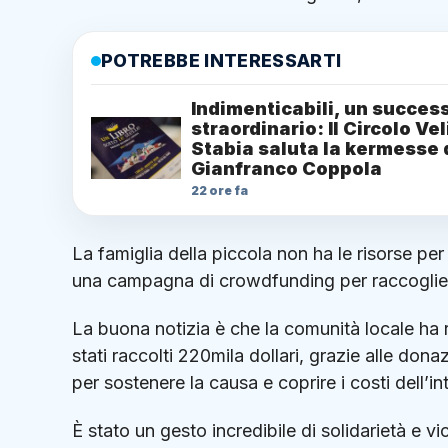
POTREBBE INTERESSARTI
Indimenticabili, un succes
straordinario: Il Circolo Ve
Stabia saluta la kermesse 
Gianfranco Coppola
22 ore fa
La famiglia della piccola non ha le risorse per 
una campagna di crowdfunding per raccogliere
La buona notizia è che la comunità locale ha 
stati raccolti 220mila dollari, grazie alle don
per sostenere la causa e coprire i costi dell’in
È stato un gesto incredibile di solidarietà e 