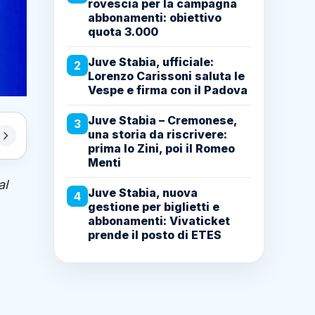
rovescia per la campagna
abbonamenti: obiettivo
quota 3.000
Juve Stabia, ufficiale:
2
Lorenzo Carissoni saluta le
Vespe e firma con il Padova
Juve Stabia – Cremonese,
3
una storia da riscrivere:
prima lo Zini, poi il Romeo
Menti
al
Juve Stabia, nuova
4
gestione per biglietti e
abbonamenti: Vivaticket
prende il posto di ETES