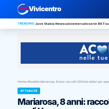
Vivicentro
TRENDING:
Juve Stabia News
calciomercato
serie BKT
su
Home
›
Attualità
›
Mariarosa, 8 anni: raccolti 220mila dollari per op
ATTUALITÀ
Mariarosa, 8 anni: raccol