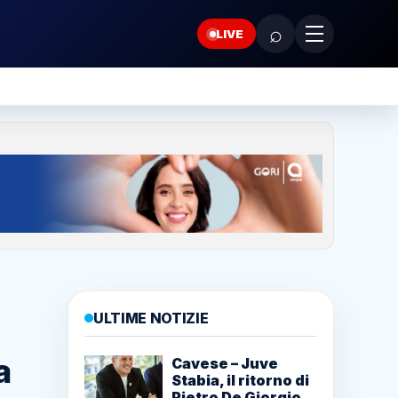
⌕
LIVE
ULTIME NOTIZIE
a
Cavese – Juve
Stabia, il ritorno di
Pietro De Giorgio