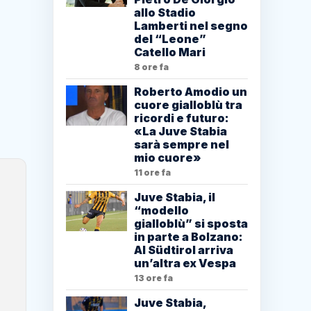
allo Stadio
Lamberti nel segno
del “Leone”
Catello Mari
8 ore fa
Roberto Amodio un
cuore gialloblù tra
ricordi e futuro:
«La Juve Stabia
sarà sempre nel
mio cuore»
11 ore fa
Juve Stabia, il
“modello
gialloblù” si sposta
in parte a Bolzano:
Al Südtirol arriva
un’altra ex Vespa
13 ore fa
Juve Stabia,