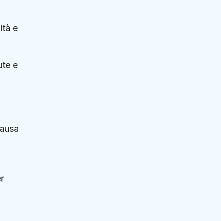
ità e
ute e
causa
er