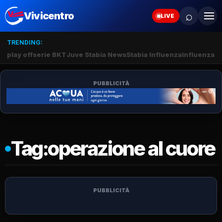
⌕
Vivicentro
LIVE
TRENDING:
play off
serie BKT
Juve Stabia News
Stabia Influenza
Influenza S
PUBBLICITÀ
Tag:
operazione al cuore
PUBBLICITÀ