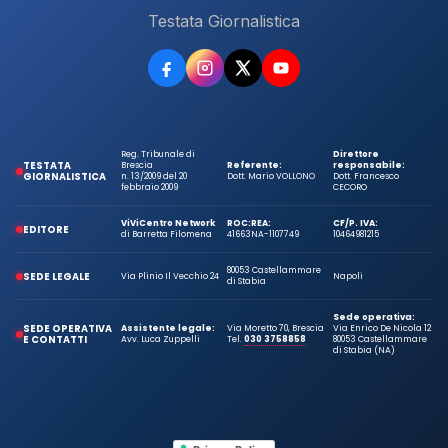
Testata Giornalistica
Reg. Tribunale di
Direttore
TESTATA
Brescia
Referente:
responsabile:
GIORNALISTICA
n. 13/2009 del 20
Dott. Mario VOLLONO
Dott. Francesco
febbraio 2009
CECORO
ViViCentro Network
ROC:
REA:
CF/P. IVA:
EDITORE
di Barretta Filomena
41663
NA-1107749
10464981215
80053 Castellammare
SEDE LEGALE
Via Plinio Il Vecchio 24
Napoli
di Stabia
Sede operativa:
SEDE OPERATIVA
Assistente legale:
Via Moretto 70, Brescia
Via Enrico De Nicola 12
E CONTATTI
Avv. Luca Zuppelli
Tel.
030 3758858
80053 Castellammare
di Stabia (NA)