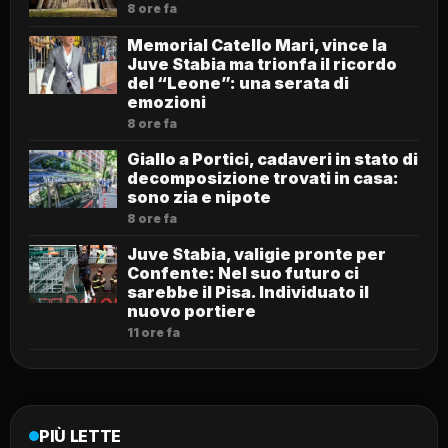
8 ore fa
Memorial Catello Mari, vince la
Juve Stabia ma trionfa il ricordo
del “Leone”: una serata di
emozioni
8 ore fa
Giallo a Portici, cadaveri in stato di
decomposizione trovati in casa:
sono zia e nipote
8 ore fa
Juve Stabia, valigie pronte per
Confente: Nel suo futuro ci
sarebbe il Pisa. Individuato il
nuovo portiere
11 ore fa
PIÙ LETTE