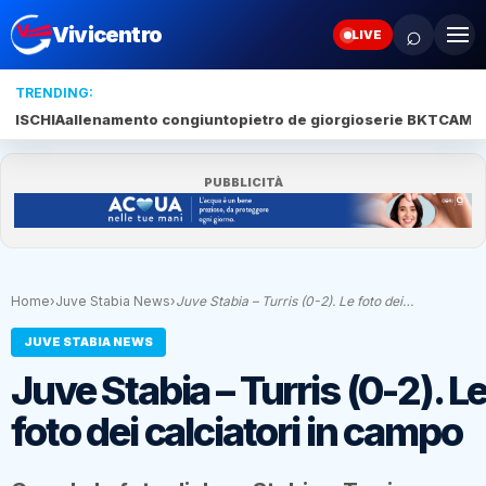
⌕
Vivicentro
LIVE
TRENDING:
ISCHIA
allenamento congiunto
pietro de giorgio
serie BKT
CAMP
PUBBLICITÀ
Home
›
Juve Stabia News
›
Juve Stabia – Turris (0-2). Le foto dei…
JUVE STABIA NEWS
Juve Stabia – Turris (0-2). L
foto dei calciatori in campo