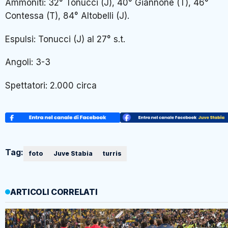
Ammoniti: 32° Tonucci (J), 40° Giannone (T), 46°
Contessa (T), 84° Altobelli (J).
Espulsi: Tonucci (J) al 27° s.t.
Angoli: 3-3
Spettatori: 2.000 circa
Tag:
foto
Juve Stabia
turris
ARTICOLI CORRELATI