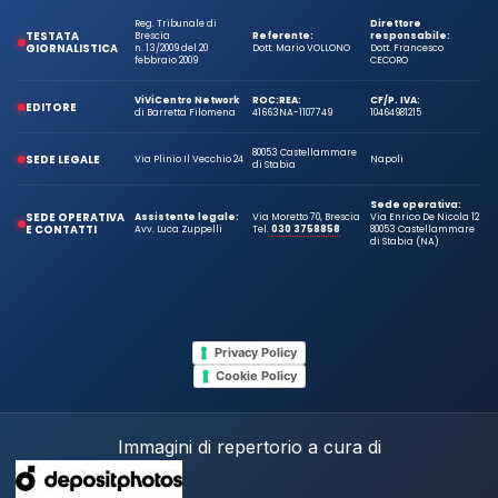
Reg. Tribunale di
Direttore
TESTATA
Brescia
Referente:
responsabile:
GIORNALISTICA
n. 13/2009 del 20
Dott. Mario VOLLONO
Dott. Francesco
febbraio 2009
CECORO
ViViCentro Network
ROC:
REA:
CF/P. IVA:
EDITORE
di Barretta Filomena
41663
NA-1107749
10464981215
80053 Castellammare
SEDE LEGALE
Via Plinio Il Vecchio 24
Napoli
di Stabia
Sede operativa:
SEDE OPERATIVA
Assistente legale:
Via Moretto 70, Brescia
Via Enrico De Nicola 12
E CONTATTI
Avv. Luca Zuppelli
Tel.
030 3758858
80053 Castellammare
di Stabia (NA)
Privacy Policy
Cookie Policy
Immagini di repertorio a cura di