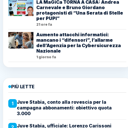
LA MaGiCa TORNA A CASA: Andrea
Carnevale e Bruno Giordano
protagonisti di “Una Serata di Stelle
per PUPI”
21 ore fa
Aumento attacchi informatici:
mancano i “difensori”, l’allarme
dell’Agenzia per la Cybersicurezza
Nazionale
1 giorno fa
PIÙ LETTE
Juve Stabia, conto alla rovescia per la
1
campagna abbonamenti: obiettivo quota
3.000
Juve Stabia, ufficiale: Lorenzo Carissoni
2