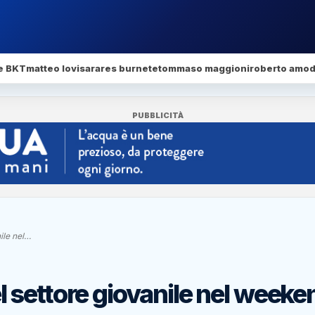
e BKT
matteo lovisa
rares burnete
tommaso maggioni
roberto amod
PUBBLICITÀ
nile nel…
del settore giovanile nel weeke