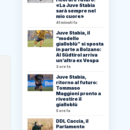
«La Juve Stabia
sarà sempre nel
mio cuore»
41 minuti fa
Juve Stabia, il
“modello
gialloblù” si sposta
in parte a Bolzano:
Al Südtirol arriva
un’altra ex Vespa
3 ore fa
Juve Stabia,
ritorno al futuro:
Tommaso
Maggioni pronto a
rivestire il
gialloblù
5 ore fa
DDL Caccia, il
Parlamento