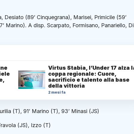
ia, Desiato (89’ Cinquegrana), Marisei, Primicile (59’
7’ Marino). A disp. Scarpato, Formisano, Panariello, Di
one
Virtus Stabia, l’Under 17 alza l
iele
coppa regionale: Cuore,
e,
sacrificio e talento alla base
della vittoria
2 mesi fa
rilia (T), 91’ Marino (T), 93’ Minasi (JS)
avola (JS), Izzo (T)