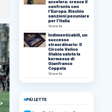
accelera: cresce il
confronto con
l’Europa. Rischio
sanzioni pecuniare
per l’Italia
12 ore fa
Indimenticabili, un
successo
straordinario: Il
Circolo Velico
Stabia saluta la
kermesse di
Gianfranco
Coppola
12 ore fa
PIÙ LETTE