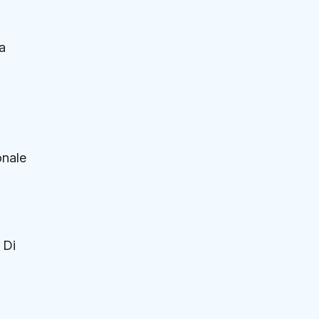
a
onale
 Di