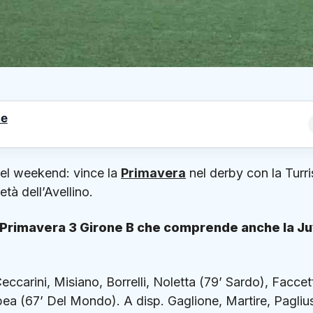
le
el weekend: vince la
Primavera
nel derby con la Turri
tà dell’Avellino.
ato Primavera 3 Girone B che comprende anche la J
ccarini, Misiano, Borrelli, Noletta (79’ Sardo), Faccett
pea (67’ Del Mondo). A disp. Gaglione, Martire, Pagliu