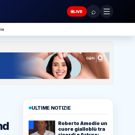
⌕
LIVE
io
ULTIME NOTIZIE
nd
Roberto Amodio un
cuore gialloblù tra
ricordi e futuro: