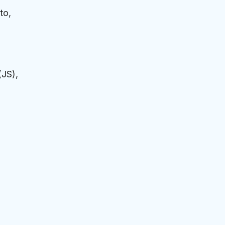
to,
(JS),