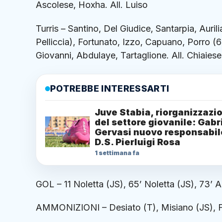
Ascolese, Hoxha. All. Luiso
Turris – Santino, Del Giudice, Santarpia, Auril
Pelliccia), Fortunato, Izzo, Capuano, Porro (6
Giovanni, Abdulaye, Tartaglione. All. Chiaiese
POTREBBE INTERESSARTI
Juve Stabia, riorganizzazi
del settore giovanile: Gabr
Gervasi nuovo responsabil
D.S. Pierluigi Rosa
1 settimana fa
GOL – 11 Noletta (JS), 65’ Noletta (JS), 73’ Au
AMMONIZIONI – Desiato (T), Misiano (JS), Fr