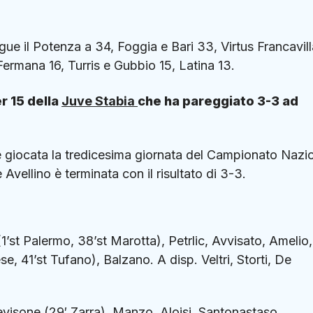
gue il Potenza a 34, Foggia e Bari 33, Virtus Francavill
Fermana 16, Turris e Gubbio 15, Latina 13.
er 15 della
Juve Stabia
che ha pareggiato 3-3 ad
i è giocata la tredicesima giornata del Campionato Nazi
Avellino è terminata con il risultato di 3-3.
st Palermo, 38’st Marotta), Petrlic, Avvisato, Amelio,
se, 41’st Tufano), Balzano. A disp. Veltri, Storti, De
visone (29′ Zarra), Manzo, Aloisi, Santonastaso,