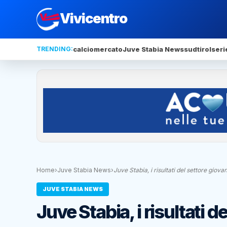
Vivicentro
TRENDING:
calciomercato
Juve Stabia News
sudtirol
seri
Home
›
Juve Stabia News
›
Juve Stabia, i risultati del settore giova
JUVE STABIA NEWS
Juve Stabia, i risultati 