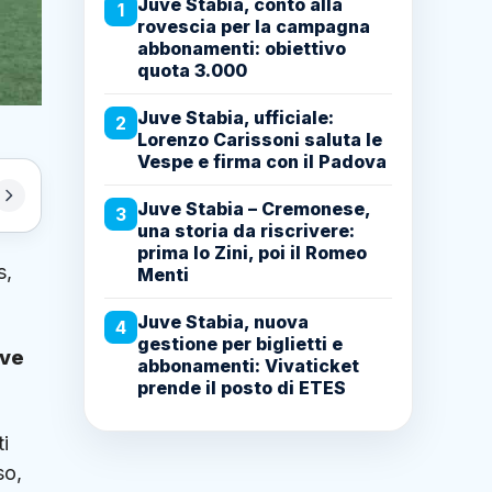
Juve Stabia, conto alla
1
rovescia per la campagna
abbonamenti: obiettivo
quota 3.000
Juve Stabia, ufficiale:
2
Lorenzo Carissoni saluta le
Vespe e firma con il Padova
Juve Stabia – Cremonese,
3
una storia da riscrivere:
prima lo Zini, poi il Romeo
s,
Menti
Juve Stabia, nuova
4
gestione per biglietti e
uve
abbonamenti: Vivaticket
prende il posto di ETES
i
so,