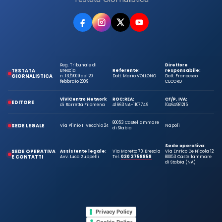
Reg. Tribunale di
Direttore
TESTATA
Brescia
Referente:
responsabile:
GIORNALISTICA
n. 13/2009 del 20
Dott. Mario VOLLONO
Dott. Francesco
febbraio 2009
CECORO
ViViCentro Network
ROC:
REA:
CF/P. IVA:
EDITORE
di Barretta Filomena
41663
NA-1107749
10464981215
80053 Castellammare
SEDE LEGALE
Via Plinio Il Vecchio 24
Napoli
di Stabia
Sede operativa:
SEDE OPERATIVA
Assistente legale:
Via Moretto 70, Brescia
Via Enrico De Nicola 12
E CONTATTI
Avv. Luca Zuppelli
Tel.
030 3758858
80053 Castellammare
di Stabia (NA)
Privacy Policy