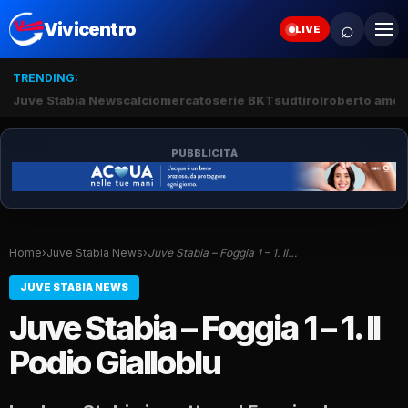
⌕
Vivicentro
LIVE
TRENDING:
Juve Stabia News
calciomercato
serie BKT
sudtirol
roberto amod
PUBBLICITÀ
Home
›
Juve Stabia News
›
Juve Stabia – Foggia 1 – 1. Il…
JUVE STABIA NEWS
Juve Stabia – Foggia 1 – 1. Il
Podio Gialloblu