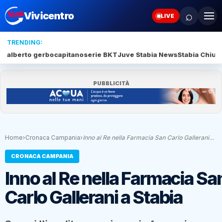
⌕
Vivicentro
LIVE
TRENDING:
alberto gerbo
capitano
serie BKT
Juve Stabia News
Stabia Chiud
PUBBLICITÀ
Home
›
Cronaca Campania
›
Inno al Re nella Farmacia San Carlo Gallerani…
CRONACA CAMPANIA
Inno al Re nella Farmacia Sa
Carlo Gallerani a Stabia