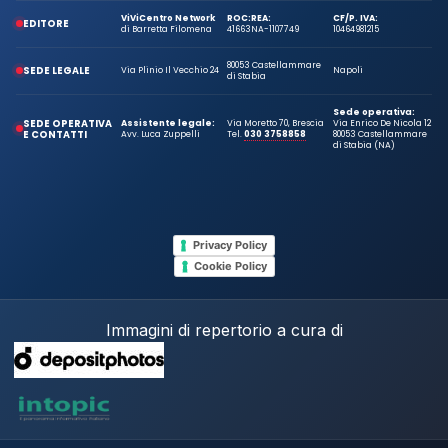
ViViCentro Network
ROC:
REA:
CF/P. IVA:
EDITORE
di Barretta Filomena
41663
NA-1107749
10464981215
80053 Castellammare
SEDE LEGALE
Via Plinio Il Vecchio 24
Napoli
di Stabia
Sede operativa:
SEDE OPERATIVA
Assistente legale:
Via Moretto 70, Brescia
Via Enrico De Nicola 12
E CONTATTI
Avv. Luca Zuppelli
Tel.
030 3758858
80053 Castellammare
di Stabia (NA)
Privacy Policy
Cookie Policy
Immagini di repertorio a cura di