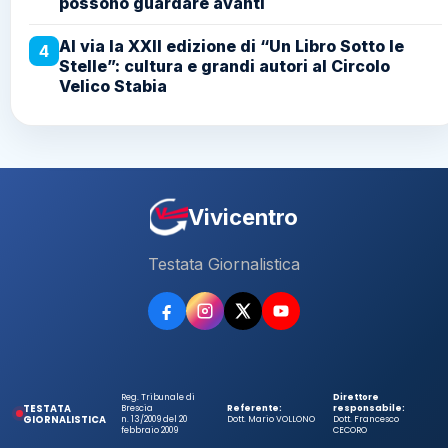
possono guardare avanti
Al via la XXII edizione di “Un Libro Sotto le
4
Stelle”: cultura e grandi autori al Circolo
Velico Stabia
Vivicentro
Testata Giornalistica
Reg. Tribunale di
Direttore
TESTATA
Brescia
Referente:
responsabile:
GIORNALISTICA
n. 13/2009 del 20
Dott. Mario VOLLONO
Dott. Francesco
febbraio 2009
CECORO