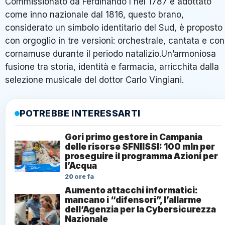
Commissionato da Ferdinando I nel 1787 e adottato
come inno nazionale dal 1816, questo brano,
considerato un simbolo identitario del Sud, è proposto
con orgoglio in tre versioni: orchestrale, cantata e con
cornamuse durante il periodo natalizio.Un’armoniosa
fusione tra storia, identità e farmacia, arricchita dalla
selezione musicale del dottor Carlo Vingiani.
POTREBBE INTERESSARTI
Gori primo gestore in Campania
delle risorse SFNIISSI: 100 mln per
proseguire il programma Azioni per
l’Acqua
20 ore fa
Aumento attacchi informatici:
mancano i “difensori”, l’allarme
dell’Agenzia per la Cybersicurezza
Nazionale