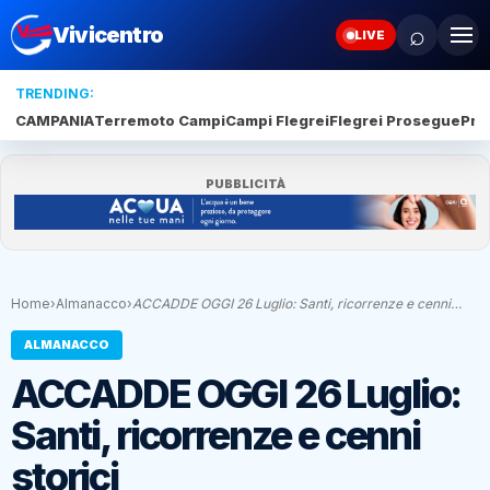
⌕
Vivicentro
LIVE
TRENDING:
CAMPANIA
Terremoto Campi
Campi Flegrei
Flegrei Prosegue
Pro
PUBBLICITÀ
Home
›
Almanacco
›
ACCADDE OGGI 26 Luglio: Santi, ricorrenze e cenni…
ALMANACCO
ACCADDE OGGI 26 Luglio:
Santi, ricorrenze e cenni
storici