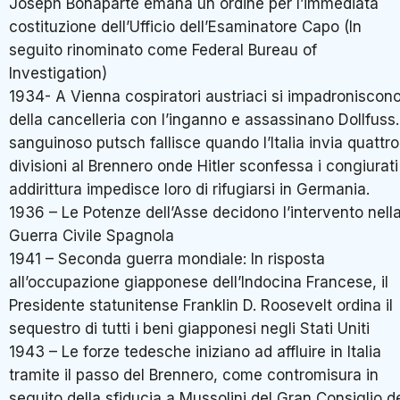
Joseph Bonaparte emana un ordine per l’immediata
costituzione dell’Ufficio dell’Esaminatore Capo (In
seguito rinominato come Federal Bureau of
Investigation)
1934- A Vienna cospiratori austriaci si impadroniscon
della cancelleria con l’inganno e assassinano Dollfuss. 
sanguinoso putsch fallisce quando l’Italia invia quattro
divisioni al Brennero onde Hitler sconfessa i congiurati
addirittura impedisce loro di rifugiarsi in Germania.
1936 – Le Potenze dell’Asse decidono l’intervento nell
Guerra Civile Spagnola
1941 – Seconda guerra mondiale: In risposta
all’occupazione giapponese dell’Indocina Francese, il
Presidente statunitense Franklin D. Roosevelt ordina il
sequestro di tutti i beni giapponesi negli Stati Uniti
1943 – Le forze tedesche iniziano ad affluire in Italia
tramite il passo del Brennero, come contromisura in
seguito della sfiducia a Mussolini del Gran Consiglio d