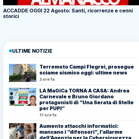
ACCADDE OGGI 22 Agosto: Santi, ricorrenze e cenni
storici
ULTIME NOTIZIE
Terremoto Campi Flegrei, prosegue
sciame sismico oggi: ultime news
2 ore fa
LA MaGiCa TORNA A CASA: Andrea
Carnevale e Bruno Giordano
protagonisti di “Una Serata di Stelle
per PUPI”
17 ore fa
Aumento attacchi informatici:
mancano i “difensori”, l’allarme
dell’Agenzia per la Cybersicurezza