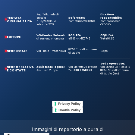
Reg. Tribunale di
Direttore
TESTATA
Brescia
Referente:
responsabile:
GIORNALISTICA
n. 13/2009 del 20
Dott. Mario VOLLONO
Dott. Francesco
febbraio 2009
CECORO
ViViCentro Network
ROC:
REA:
CF/P. IVA:
EDITORE
di Barretta Filomena
41663
NA-1107749
10464981215
80053 Castellammare
SEDE LEGALE
Via Plinio Il Vecchio 24
Napoli
di Stabia
Sede operativa:
SEDE OPERATIVA
Assistente legale:
Via Moretto 70, Brescia
Via Enrico De Nicola 12
E CONTATTI
Avv. Luca Zuppelli
Tel.
030 3758858
80053 Castellammare
di Stabia (NA)
Privacy Policy
Cookie Policy
Immagini di repertorio a cura di