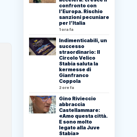
confronto con
l’Europa. Rischio
sanzioni pecuniare
per l’Italia
1 ora fa
Indimenticabili, un
successo
straordinario: Il
Circolo Velico
Stabia saluta la
kermesse di
Gianfranco
Coppola
2 ore fa
Gino Rivieccio
abbraccia
Castellammare:
«Amo questa città.
E sono molto
legato alla Juve
Stabia»