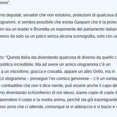
ammi”.
mo deputati, senatori che non esistono, proiezioni di qualcosa d
logrammi, vi sembra possibile che esista Gasparri che è la proi
ini sia un leader e Brunetta un esponente del parlamento italia
ipreso da solo su un palco senza alcuna scenografia, solo con u
o: “Questa Italia sta diventando qualcosa di diverso da quello 
 politica incredibile. Ma ad avere un amico ologramma c’è un
 a un microfono, giacca e cravatta, appare un altro Grillo, ma in
ico ologramma – prosegue l’ex comico genovese – c’è un vanta
he contraddire che non ti dice niente, può essere anche il capo de
amo diventando schizofrenici di noi stessi, siamo copie di copie d
iprendere il corpo e la nostra anima, perchè sta già trasmigrand
ovo anno che ci attende, comunque io vi abbraccio e vi bacio e 