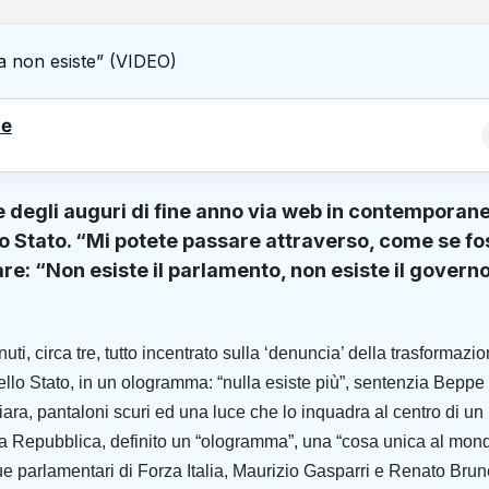
le
ne degli auguri di fine anno via web in contemporan
lo Stato. “Mi potete passare attraverso, come se fo
are: “Non esiste il parlamento, non esiste il governo
uti, circa tre, tutto incentrato sulla ‘denuncia’ della trasformazi
dello Stato, in un ologramma: “nulla esiste più”, sentenzia Beppe
ara, pantaloni scuri ed una luce che lo inquadra al centro di un
ella Repubblica, definito un “ologramma”, una “cosa unica al mon
 due parlamentari di Forza Italia, Maurizio Gasparri e Renato Brun