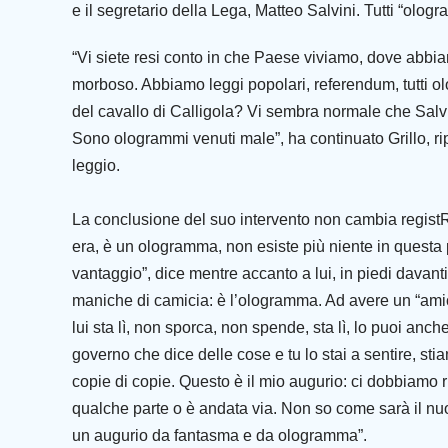
e il segretario della Lega, Matteo Salvini. Tutti “ologr
“Vi siete resi conto in che Paese viviamo, dove abbia
morboso. Abbiamo leggi popolari, referendum, tutti o
del cavallo di Calligola? Vi sembra normale che Salv
Sono ologrammi venuti male”, ha continuato Grillo, r
leggio.
La conclusione del suo intervento non cambia registR
era, è un ologramma, non esiste più niente in questa
vantaggio”, dice mentre accanto a lui, in piedi davanti
maniche di camicia: è l’ologramma. Ad avere un “am
lui sta lì, non sporca, non spende, sta lì, lo puoi anc
governo che dice delle cose e tu lo stai a sentire, sti
copie di copie. Questo è il mio
augurio: ci dobbiamo r
qualche parte o è andata via. Non so come sarà il nu
un augurio da fantasma e da ologramma”.