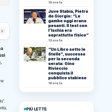
10 ore fa
Juve Stabia, Pietro
de Giorgio: “Le
gambe oggi erano
pesanti. Il test con
l’Ischia era
soprattutto fisico”
13 ore fa
ea
“Un Libro sotto le
Stelle”, successo
ssi
per la seconda
,
serata: Gino
Rivieccio
conquista il
pubblico stabiese
one
16 ore fa
do”.
etta,
PIÙ LETTE