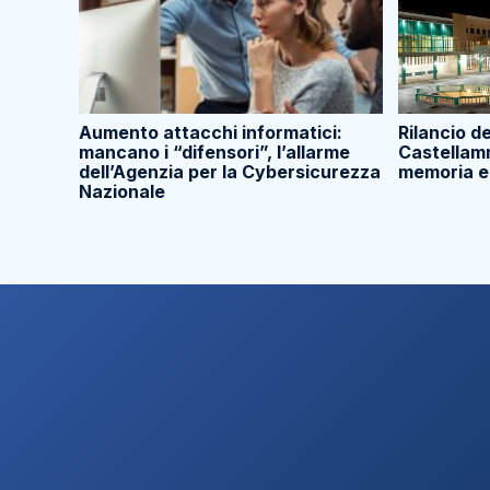
Aumento attacchi informatici:
Rilancio d
mancano i “difensori”, l’allarme
Castellam
dell’Agenzia per la Cybersicurezza
memoria e
Nazionale