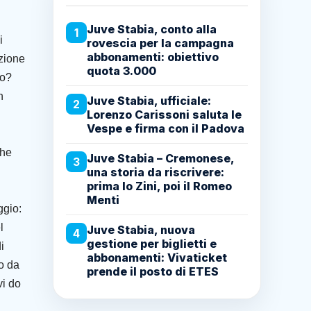
Juve Stabia, conto alla
1
i
rovescia per la campagna
abbonamenti: obiettivo
ezione
quota 3.000
no?
n
Juve Stabia, ufficiale:
2
Lorenzo Carissoni saluta le
Vespe e firma con il Padova
che
Juve Stabia – Cremonese,
3
una storia da riscrivere:
prima lo Zini, poi il Romeo
Menti
ggio:
l
Juve Stabia, nuova
4
gestione per biglietti e
i
abbonamenti: Vivaticket
o da
prende il posto di ETES
vi do