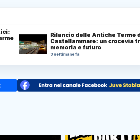
ici:
Rilancio delle Antiche Terme d
larme
Castellammare: un crocevia t
memoria e futuro
3 settimane fa