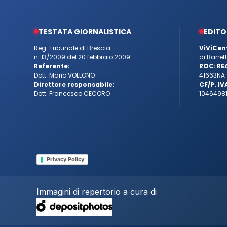
TESTATA GIORNALISTICA
EDITO
Reg. Tribunale di Brescia
ViViCen
n. 13/2009 del 20 febbraio 2009
di Barre
Referente:
ROC:
RE
Dott. Mario VOLLONO
41663
NA
Direttore responsabile:
CF/P. IV
Dott. Francesco CECORO
10464981
Privacy Policy
Immagini di repertorio a cura di