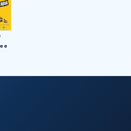
a
e e