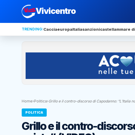
Vivicentro
TRENDING:
Caccia
europa
Italia
sanzioni
castellammare di
Home
›
Politica
›
Grillo e il contro-discorso di Capodanno: “L’Italia 
POLITICA
Grillo e il contro-discor