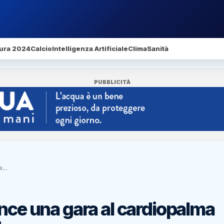
ura 2024
Calcio
Intelligenza Artificiale
Clima
Sanità
PUBBLICITÀ
ma…
ince una gara al cardiopalma