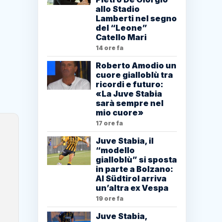
allo Stadio
Lamberti nel segno
del “Leone”
Catello Mari
14 ore fa
Roberto Amodio un
cuore gialloblù tra
ricordi e futuro:
«La Juve Stabia
sarà sempre nel
mio cuore»
17 ore fa
Juve Stabia, il
“modello
gialloblù” si sposta
in parte a Bolzano:
Al Südtirol arriva
un’altra ex Vespa
19 ore fa
Juve Stabia,