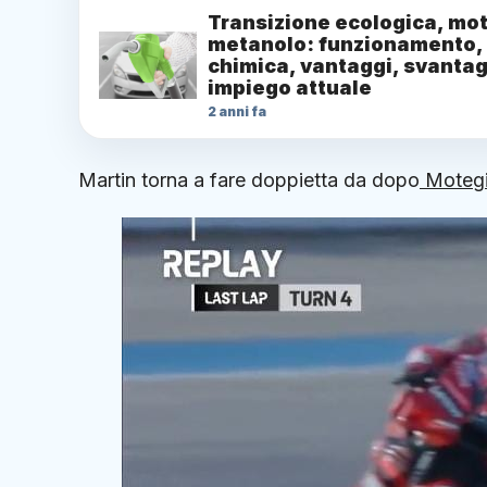
Transizione ecologica, mot
metanolo: funzionamento,
chimica, vantaggi, svantag
impiego attuale
2 anni fa
Martin torna a fare doppietta da dopo
Moteg