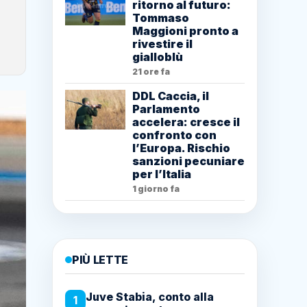
ritorno al futuro:
Tommaso
Maggioni pronto a
rivestire il
gialloblù
21 ore fa
DDL Caccia, il
Parlamento
accelera: cresce il
confronto con
l’Europa. Rischio
sanzioni pecuniare
per l’Italia
1 giorno fa
PIÙ LETTE
Juve Stabia, conto alla
1