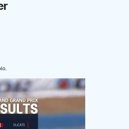
er
lo.