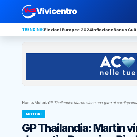
Vivicentro
TRENDING:
Elezioni Europee 2024
Inflazione
Bonus Cult
Home
›
Motori
›
GP Thailandia: Martin vince una gara al cardiopal
MOTORI
GP Thailandia: Martin v