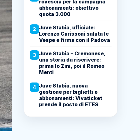
rovescia per la campagna
abbonamenti: obiettivo
quota 3.000
Juve Stabia, ufficiale:
2
Lorenzo Carissoni saluta le
Vespe e firma con il Padova
Juve Stabia – Cremonese,
3
una storia da riscrivere:
prima lo Zini, poi il Romeo
Menti
Juve Stabia, nuova
4
gestione per biglietti e
abbonamenti: Vivaticket
prende il posto di ETES