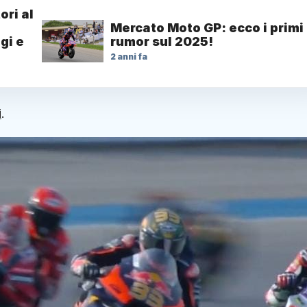
ori al
Mercato Moto GP: ecco i primi
gi e
rumor sul 2025!
2 anni fa
i
.