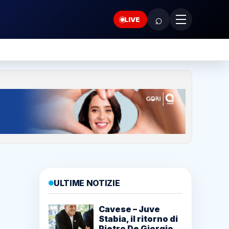
⌕
LIVE
ULTIME NOTIZIE
Cavese – Juve
Stabia, il ritorno di
Pietro De Giorgio