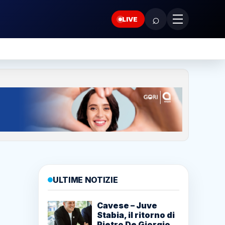
⌕
LIVE
ULTIME NOTIZIE
Cavese – Juve
Stabia, il ritorno di
Pietro De Giorgio