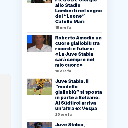
allo Stadio
Lamberti nel segno
del “Leone”
Catello Mari
15 ore fa
Roberto Amodio un
cuore gialloblù tra
ricordi e futuro:
«La Juve Stabia
sarà sempre nel
mio cuore»
18 ore fa
Juve Stabia, il
“modello
gialloblù” si sposta
in parte a Bolzano:
Al Südtirol arriva
un’altra ex Vespa
20 ore fa
Juve Stabia,