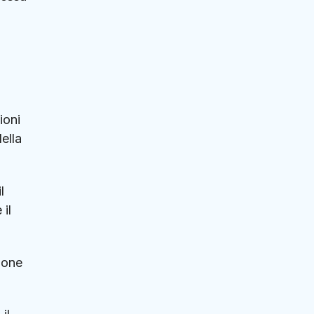
ioni
della
l
 il
zione