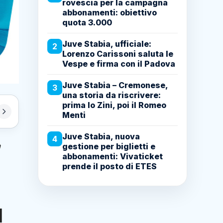
rovescia per la campagna
abbonamenti: obiettivo
quota 3.000
Juve Stabia, ufficiale:
2
Lorenzo Carissoni saluta le
Vespe e firma con il Padova
Juve Stabia – Cremonese,
3
una storia da riscrivere:
prima lo Zini, poi il Romeo
Menti
Juve Stabia, nuova
4
à
gestione per biglietti e
abbonamenti: Vivaticket
prende il posto di ETES
1