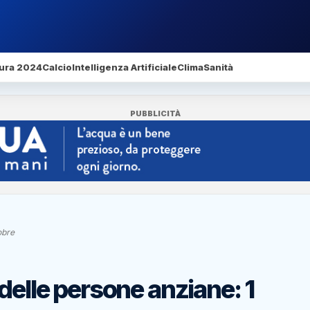
ura 2024
Calcio
Intelligenza Artificiale
Clima
Sanità
PUBBLICITÀ
obre
delle persone anziane: 1