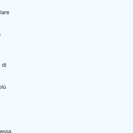
lare
e
 di
più
ressa