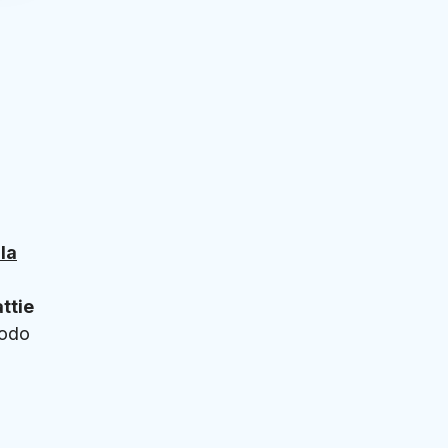
la
ttie
modo