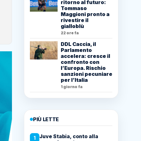
ritorno al futuro:
Tommaso
Maggioni pronto a
rivestire il
gialloblù
22 ore fa
DDL Caccia, il
Parlamento
accelera: cresce il
confronto con
l’Europa. Rischio
sanzioni pecuniare
per l’Italia
1 giorno fa
PIÙ LETTE
Juve Stabia, conto alla
1