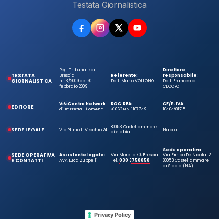
Testata Giornalistica
Reg. Tribunale di
Direttore
TESTATA
Brescia
Referente:
responsabile:
GIORNALISTICA
n. 13/2009 del 20
Dott. Mario VOLLONO
Dott. Francesco
febbraio 2009
CECORO
ViViCentro Network
ROC:
REA:
CF/P. IVA:
EDITORE
di Barretta Filomena
41663
NA-1107749
10464981215
80053 Castellammare
SEDE LEGALE
Via Plinio Il Vecchio 24
Napoli
di Stabia
Sede operativa:
SEDE OPERATIVA
Assistente legale:
Via Moretto 70, Brescia
Via Enrico De Nicola 12
E CONTATTI
Avv. Luca Zuppelli
Tel.
030 3758858
80053 Castellammare
di Stabia (NA)
Privacy Policy