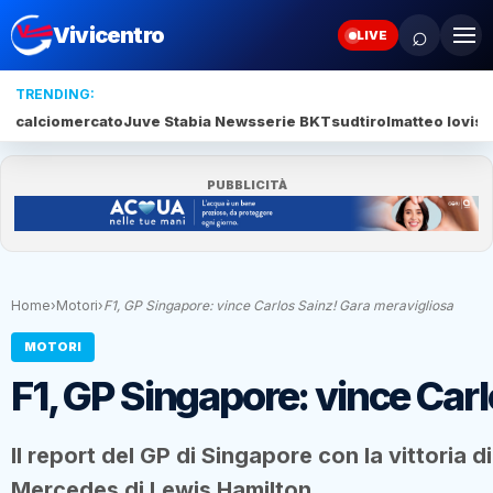
⌕
Vivicentro
LIVE
TRENDING:
calciomercato
Juve Stabia News
serie BKT
sudtirol
matteo lovisa
PUBBLICITÀ
Home
›
Motori
›
F1, GP Singapore: vince Carlos Sainz! Gara meravigliosa
MOTORI
F1, GP Singapore: vince Car
Il report del GP di Singapore con la vittoria 
Mercedes di Lewis Hamilton