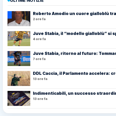
ULTIME NOTIZIE
Roberto Amodio un cuore gialloblù tra
2 ore fa
Juve Stabia, il “modello gialloblù” si 
4 ore fa
Juve Stabia, ritorno al futuro: Tommas
7 ore fa
DDL Caccia, il Parlamento accelera: cr
13 ore fa
Indimenticabili, un successo straordin
13 ore fa