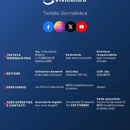
Testata Giornalistica
Reg. Tribunale di
Direttore
TESTATA
Brescia
Referente:
responsabile:
GIORNALISTICA
n. 13/2009 del 20
Dott. Mario VOLLONO
Dott. Francesco
febbraio 2009
CECORO
ViViCentro Network
ROC:
REA:
CF/P. IVA:
EDITORE
di Barretta Filomena
41663
NA-1107749
10464981215
80053 Castellammare
SEDE LEGALE
Via Plinio Il Vecchio 24
Napoli
di Stabia
Sede operativa:
SEDE OPERATIVA
Assistente legale:
Via Moretto 70, Brescia
Via Enrico De Nicola 12
E CONTATTI
Avv. Luca Zuppelli
Tel.
030 3758858
80053 Castellammare
di Stabia (NA)