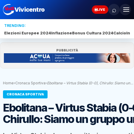
⌕
Vivicentro
LIVE
TRENDING:
Elezioni Europee 2024
Inflazione
Bonus Cultura 2024
Calcio
Inte
PUBBLICITÀ
Home
›
Cronaca Sportiva
›
Ebolitana – Virtus Stabia (0-0), Chirullo: Siamo un…
CRONACA SPORTIVA
Ebolitana – Virtus Stabia (0-
Chirullo: Siamo un gruppo u