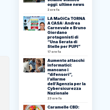
oggi: ultime news
2 ore fa
LA MaGiCa TORNA
A CASA: Andrea
Carnevale e Bruno
Giordano
protagonisti di
“Una Serata di
Stelle per PUPI”
17 ore fa
Aumento attacchi
informatici:
mancano i
“difensori”,
l’allarme
dell’Agenzia per la
Cybersicurezza
Nazionale
23 ore fa
Caramelle CBD: