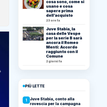
cosa sono, come si
usano e cosa
sapere prima
dell’acquisto
23 ore fa
Juve Stabia, la
casa delle Vespe
per la serie B sarà
ancora il Romeo
Menti: Accordo
raggiunto con il
Comune
2 giorni fa
PIÙ LETTE
Juve Stabia, conto alla
1
rovescia per la campagna