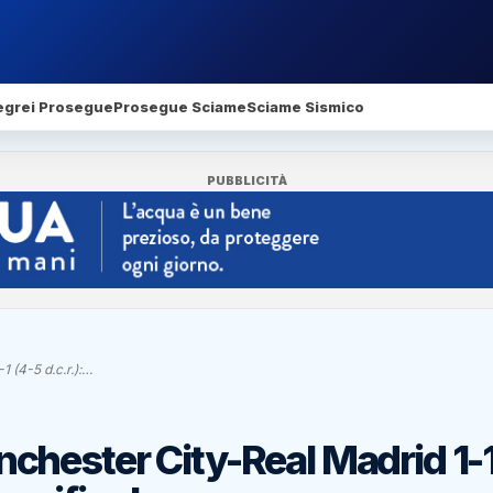
egrei Prosegue
Prosegue Sciame
Sciame Sismico
PUBBLICITÀ
 (4-5 d.c.r.):…
hester City-Real Madrid 1-