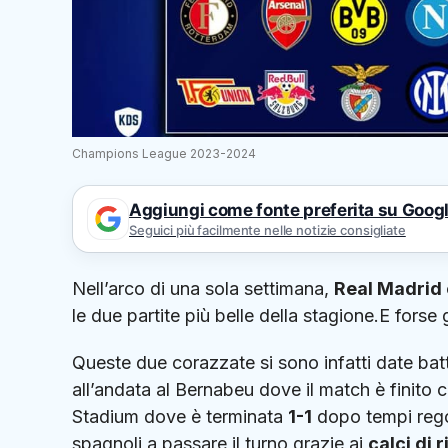
Champions League 2023-2024
Aggiungi come fonte preferita su Goog
Seguici più facilmente nelle notizie consigliate
Nell’arco di una sola settimana,
Real Madrid 
le due partite più belle della stagione.E forse 
Queste due corazzate si sono infatti date bat
all’andata al Bernabeu dove il match è finito 
Stadium dove è terminata
1-1
dopo tempi regol
spagnoli a passare il turno grazie ai
calci di r