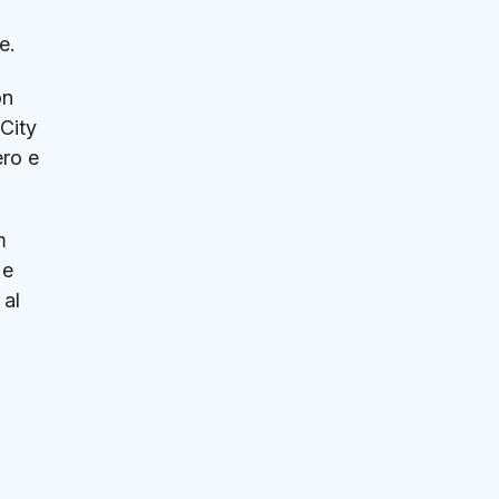
e.
on
 City
ero e
m
 e
 al