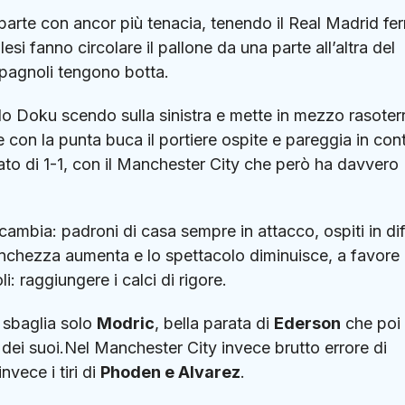
parte con ancor più tenacia, tenendo il Real Madrid fe
esi fanno circolare il pallone da una parte all’altra del
spagnoli tengono botta.
do Doku scendo sulla sinistra e mette in mezzo rasoter
 con la punta buca il portiere ospite e pareggia in cont
tato di 1-1, con il Manchester City che però ha davvero
 cambia: padroni di casa sempre in attacco, ospiti in di
 stanchezza aumenta e lo spettacolo diminuisce, a favore
i: raggiungere i calci di rigore.
: sbaglia solo
Modric
, bella parata di
Ederson
che poi 
re dei suoi.Nel Manchester City invece brutto errore di
invece i tiri di
Phoden e Alvarez
.