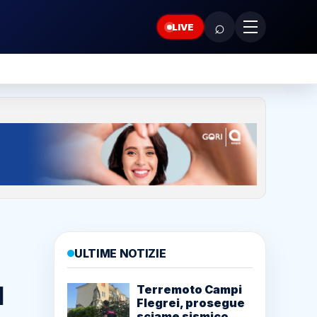
⌕
LIVE
ULTIME NOTIZIE
1
Terremoto Campi
Flegrei, prosegue
sciame sismico