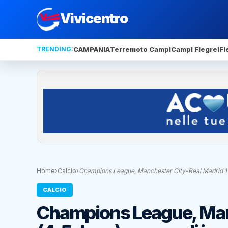
Vivicentro
TRENDING:
CAMPANIA
Terremoto Campi
Campi Flegrei
Fl
Home
›
Calcio
›
Champions League, Manchester City-Real Madrid 1-1
CALCIO
Champions League, Manc