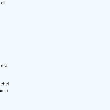
 di
 era
uchel
um, i