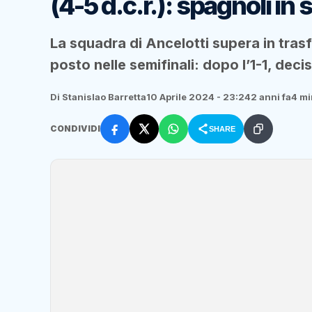
(4-5 d.c.r.): spagnoli in 
La squadra di Ancelotti supera in trasf
posto nelle semifinali: dopo l’1-1, decis
Di Stanislao Barretta
10 Aprile 2024 - 23:24
2 anni fa
4 mi
CONDIVIDI
SHARE