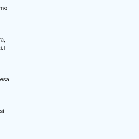
rmo
ra,
i.I
fesa
si