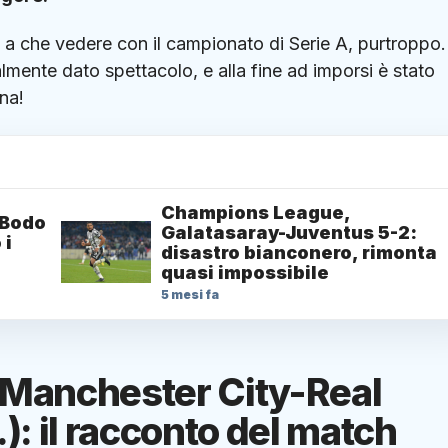
te a che vedere con il campionato di Serie A, purtroppo
lmente dato spettacolo, e alla fine ad imporsi è stato
ana!
Champions League,
 Bodo
Galatasaray-Juventus 5-2:
 i
disastro bianconero, rimonta
quasi impossibile
5 mesi fa
Manchester City-Real
.): il racconto del match