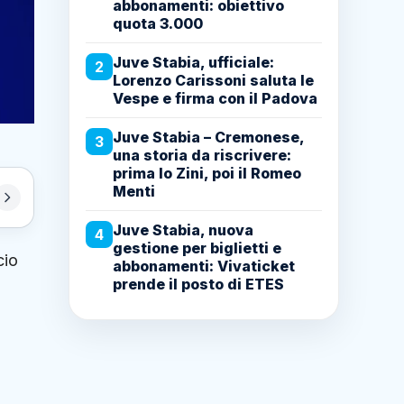
abbonamenti: obiettivo
quota 3.000
Juve Stabia, ufficiale:
2
Lorenzo Carissoni saluta le
Vespe e firma con il Padova
Juve Stabia – Cremonese,
3
una storia da riscrivere:
prima lo Zini, poi il Romeo
Menti
Juve Stabia, nuova
4
gestione per biglietti e
cio
abbonamenti: Vivaticket
prende il posto di ETES