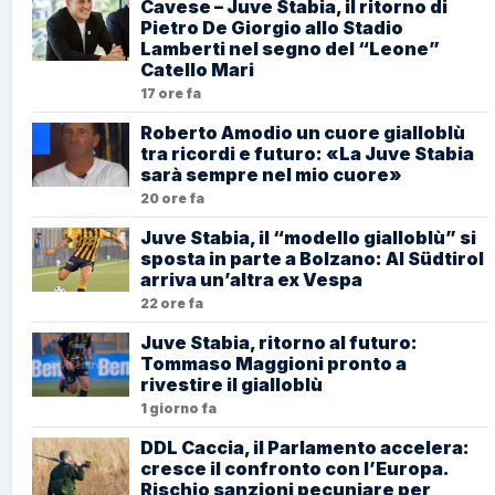
Cavese – Juve Stabia, il ritorno di
Pietro De Giorgio allo Stadio
Lamberti nel segno del “Leone”
Catello Mari
17 ore fa
Roberto Amodio un cuore gialloblù
tra ricordi e futuro: «La Juve Stabia
sarà sempre nel mio cuore»
20 ore fa
Juve Stabia, il “modello gialloblù” si
sposta in parte a Bolzano: Al Südtirol
arriva un’altra ex Vespa
22 ore fa
Juve Stabia, ritorno al futuro:
Tommaso Maggioni pronto a
rivestire il gialloblù
1 giorno fa
DDL Caccia, il Parlamento accelera:
cresce il confronto con l’Europa.
Rischio sanzioni pecuniare per