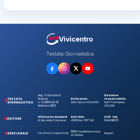
Vivicentro
Testata Giornalistica
Reg. Tribunale di
Direttore
TESTATA
Brescia
Referente:
responsabile:
GIORNALISTICA
n. 13/2009 del 20
Dott. Mario VOLLONO
Dott. Francesco
febbraio 2009
CECORO
ViViCentro Network
ROC:
REA:
CF/P. IVA:
EDITORE
di Barretta Filomena
41663
NA-1107749
10464981215
80053 Castellammare
SEDE LEGALE
Via Plinio Il Vecchio 24
Napoli
di Stabia