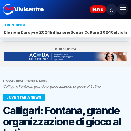
⌕
Vivicentro
LIVE
TRENDING:
Elezioni Europee 2024
Inflazione
Bonus Cultura 2024
Calcio
Inte
PUBBLICITÀ
Home
›
Juve Stabia News
›
Calligari: Fontana, grande organizzazione di gioco al Latina
JUVE STABIA NEWS
Calligari: Fontana, grande
organizzazione di gioco al