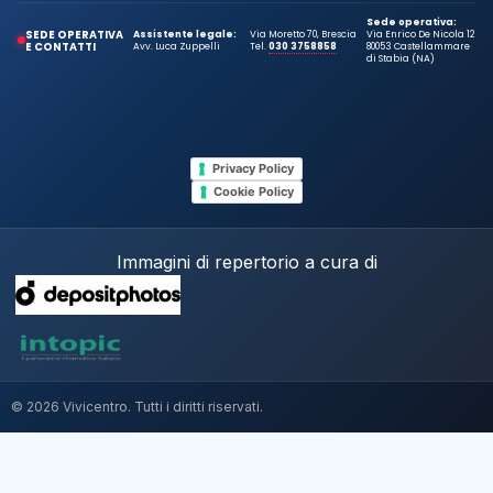
Sede operativa:
SEDE OPERATIVA
Assistente legale:
Via Moretto 70, Brescia
Via Enrico De Nicola 12
E CONTATTI
Avv. Luca Zuppelli
Tel.
030 3758858
80053 Castellammare
di Stabia (NA)
Privacy Policy
Cookie Policy
Immagini di repertorio a cura di
© 2026 Vivicentro. Tutti i diritti riservati.