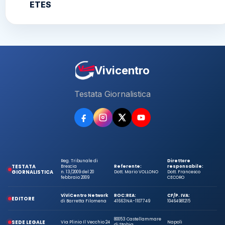
ETES
Vivicentro
Testata Giornalistica
Reg. Tribunale di
Direttore
TESTATA
Brescia
Referente:
responsabile:
GIORNALISTICA
n. 13/2009 del 20
Dott. Mario VOLLONO
Dott. Francesco
febbraio 2009
CECORO
ViViCentro Network
ROC:
REA:
CF/P. IVA:
EDITORE
di Barretta Filomena
41663
NA-1107749
10464981215
80053 Castellammare
SEDE LEGALE
Via Plinio Il Vecchio 24
Napoli
di Stabia