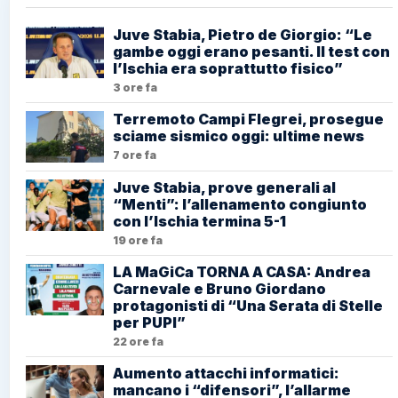
Juve Stabia, Pietro de Giorgio: “Le
gambe oggi erano pesanti. Il test con
l’Ischia era soprattutto fisico”
3 ore fa
Terremoto Campi Flegrei, prosegue
sciame sismico oggi: ultime news
7 ore fa
Juve Stabia, prove generali al
“Menti”: l’allenamento congiunto
con l’Ischia termina 5-1
19 ore fa
LA MaGiCa TORNA A CASA: Andrea
Carnevale e Bruno Giordano
protagonisti di “Una Serata di Stelle
per PUPI”
22 ore fa
Aumento attacchi informatici:
mancano i “difensori”, l’allarme