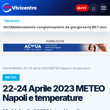
⌕
Vivicentro
LIVE
TRENDING:
ISCHIA
allenamento congiunto
pietro de giorgio
serie BKT
Juve 
PUBBLICITÀ
Home
›
Meteo
›
22-24 Aprile 2023 METEO Napoli e temperature
METEO
22-24 Aprile 2023 METEO
Napoli e temperature