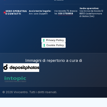
Sede operativa:
SEDE OPERATIVA
Assistente legale:
Via Moretto 70, Brescia
Via Enrico De Nicola 12
E CONTATTI
Avv. Luca Zuppelli
Tel.
030 3758858
80053 Castellammare
di Stabia (NA)
Privacy Policy
Cookie Policy
Immagini di repertorio a cura di
© 2026 Vivicentro. Tutti i diritti riservati.