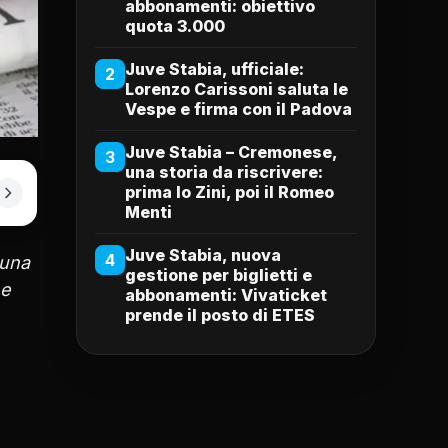
abbonamenti: obiettivo
quota 3.000
Juve Stabia, ufficiale:
2
Lorenzo Carissoni saluta le
Vespe e firma con il Padova
Juve Stabia – Cremonese,
3
una storia da riscrivere:
prima lo Zini, poi il Romeo
Menti
Juve Stabia, nuova
4
 una
gestione per biglietti e
 e
abbonamenti: Vivaticket
prende il posto di ETES