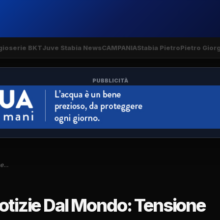
gio
serie BKT
Juve Stabia News
CAMPANIA
Stabia Pietro
Pietro Gior
PUBBLICITÀ
ne…
Notizie Dal Mondo: Tensione