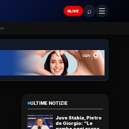
⌕
LIVE
gio
ULTIME NOTIZIE
Juve Stabia, Pietro
de Giorgio: “Le
gambe oggi erano