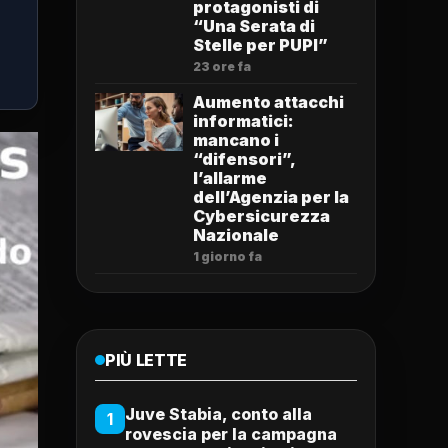
protagonisti di
“Una Serata di
Stelle per PUPI”
23 ore fa
Aumento attacchi
informatici:
mancano i
“difensori”,
l’allarme
dell’Agenzia per la
Cybersicurezza
Nazionale
1 giorno fa
PIÙ LETTE
Juve Stabia, conto alla
1
rovescia per la campagna