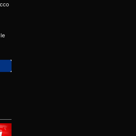
acco
le