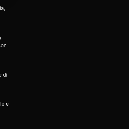
ia,
l
n
con
 di
le e