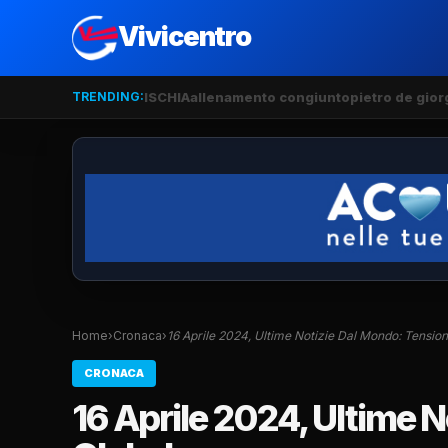
Vivicentro
TRENDING:
ISCHIA
allenamento congiunto
pietro de gior
Home
›
Cronaca
›
16 Aprile 2024, Ultime Notizie Dal Mondo: Tensio
CRONACA
16 Aprile 2024, Ultime 