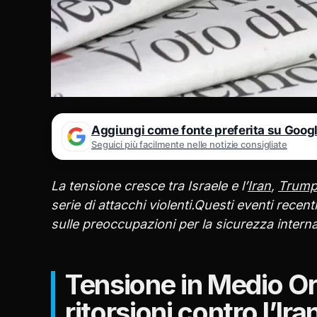
Aggiungi come fonte preferita su Goog
Seguici più facilmente nelle notizie consigliate
La tensione cresce tra Israele e l’
Iran
,
Trum
serie di attacchi violenti.Questi eventi recen
sulle preoccupazioni per la sicurezza intern
Tensione in Medio Or
ritorsioni contro l’I