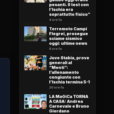
pesanti. Il test con
l’Ischia era
soprattutto fisico”
4 ore fa
Terremoto Campi
Flegrei, prosegue
sciame sismico
oggi: ultime news
8 ore fa
Juve Stabia, prove
generali al
“Menti”:
l’allenamento
congiunto con
l’Ischia termina 5-1
20 ore fa
LA MaGiCa TORNA
A CASA: Andrea
Carnevale e Bruno
Giordano