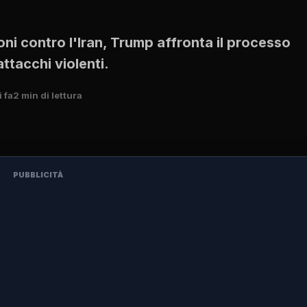
ni contro l'Iran, Trump affronta il processo
ttacchi violenti.
 fa
2 min di lettura
PUBBLICITÀ