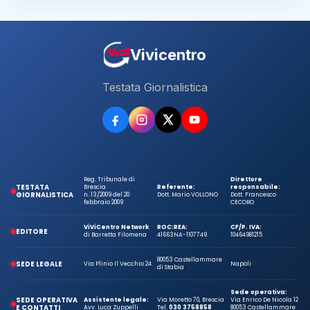
Vivicentro
Testata Giornalistica
Reg. Tribunale di
Direttore
TESTATA
Brescia
Referente:
responsabile:
GIORNALISTICA
n. 13/2009 del 20
Dott. Mario VOLLONO
Dott. Francesco
febbraio 2009
CECORO
ViViCentro Network
ROC:
REA:
CF/P. IVA:
EDITORE
di Barretta Filomena
41663
NA-1107749
10464981215
80053 Castellammare
SEDE LEGALE
Via Plinio Il Vecchio 24
Napoli
di Stabia
Sede operativa:
SEDE OPERATIVA
Assistente legale:
Via Moretto 70, Brescia
Via Enrico De Nicola 12
E CONTATTI
Avv. Luca Zuppelli
Tel.
030 3758858
80053 Castellammare