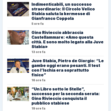
Indimenticabili, un successo
straordinario: Il Circolo Velico
Stabia saluta la kermesse di
Gianfranco Coppola
5 ore fa
Gino Rivieccio abbraccia
Castellammare: «Amo questa
città. E sono molto legato alla Juve
Stabia»
13 ore fa
Juve Stabia, Pietro de Giorgio: “Le
gambe oggi erano pesanti. Il test
con l’Ischia era soprattutto
fisico”
16 ore fa
“Un Libro sotto le Stelle”,
successo per la seconda serata:
Gino Rivieccio conquista il
pubblico stabiese
19 ore fa