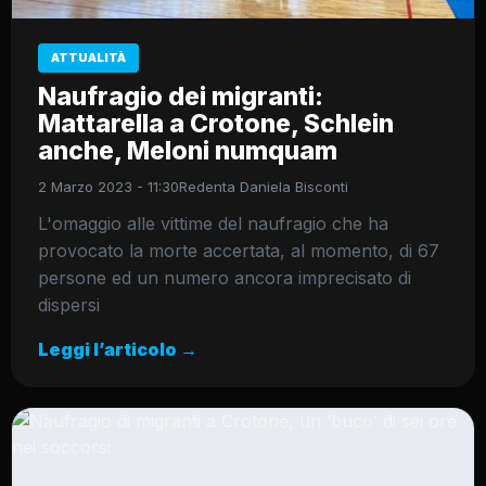
ATTUALITÀ
Naufragio dei migranti:
Mattarella a Crotone, Schlein
anche, Meloni numquam
2 Marzo 2023 - 11:30
Redenta Daniela Bisconti
L'omaggio alle vittime del naufragio che ha
provocato la morte accertata, al momento, di 67
persone ed un numero ancora imprecisato di
dispersi
Leggi l’articolo →