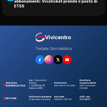
abbonamenti: Vivaticket prende il posto di
ETES
Vivicentro
Testata Giornalistica
Reg. Tribunale di
Direttore
TESTATA
Brescia
Referente:
responsabile:
GIORNALISTICA
n. 13/2009 del 20
Dott. Mario VOLLONO
Dott. Francesco
febbraio 2009
CECORO
ViViCentro Network
ROC:
REA:
CF/P. IVA:
EDITORE
di Barretta Filomena
41663
NA-1107749
10464981215