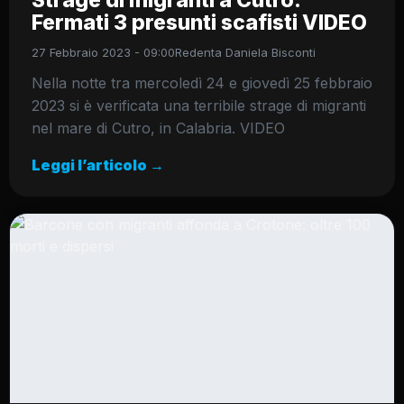
Strage di migranti a Cutro:
Fermati 3 presunti scafisti VIDEO
27 Febbraio 2023 - 09:00
Redenta Daniela Bisconti
Nella notte tra mercoledì 24 e giovedì 25 febbraio
2023 si è verificata una terribile strage di migranti
nel mare di Cutro, in Calabria. VIDEO
Leggi l’articolo →