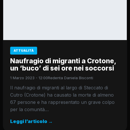
ATTUALITÀ
Naufragio di migranti a Crotone,
un ‘buco’ di sei ore nei soccorsi
1 Marzo 2023 - 12:00
Redenta Daniela Bisconti
Il naufragio di migranti al largo di Steccato di
Cutro (Crotone) ha causato la morte di almeno
67 persone e ha rappresentato un grave colpo
per la comunità…
Leggi l’articolo →