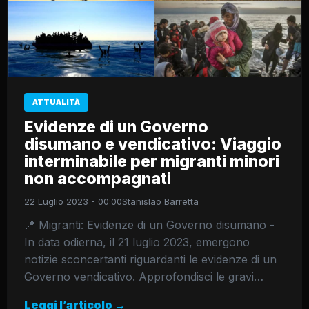
ATTUALITÀ
Evidenze di un Governo
disumano e vendicativo: Viaggio
interminabile per migranti minori
non accompagnati
22 Luglio 2023 - 00:00
Stanislao Barretta
📍 Migranti: Evidenze di un Governo disumano -
In data odierna, il 21 luglio 2023, emergono
notizie sconcertanti riguardanti le evidenze di un
Governo vendicativo. Approfondisci le gravi…
Leggi l’articolo →