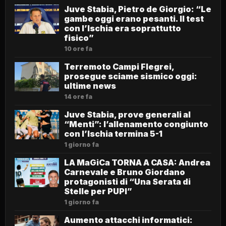
Juve Stabia, Pietro de Giorgio: “Le
gambe oggi erano pesanti. Il test
con l’Ischia era soprattutto
fisico”
10 ore fa
Terremoto Campi Flegrei,
prosegue sciame sismico oggi:
ultime news
14 ore fa
Juve Stabia, prove generali al
“Menti”: l’allenamento congiunto
con l’Ischia termina 5-1
1 giorno fa
LA MaGiCa TORNA A CASA: Andrea
Carnevale e Bruno Giordano
protagonisti di “Una Serata di
Stelle per PUPI”
1 giorno fa
Aumento attacchi informatici: