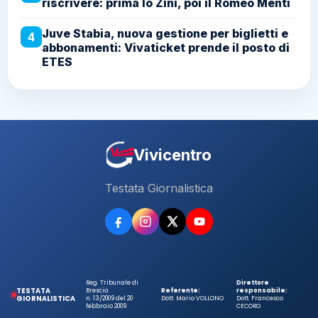
riscrivere: prima lo Zini, poi il Romeo Menti
Juve Stabia, nuova gestione per biglietti e
4
abbonamenti: Vivaticket prende il posto di
ETES
Vivicentro
Testata Giornalistica
Reg. Tribunale di
Direttore
TESTATA
Brescia
Referente:
responsabile:
GIORNALISTICA
n. 13/2009 del 20
Dott. Mario VOLLONO
Dott. Francesco
febbraio 2009
CECORO