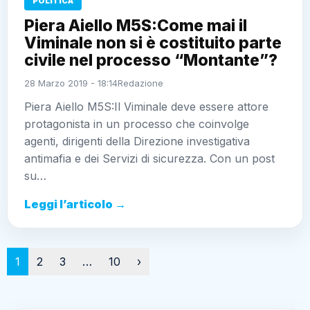
POLITICA
Piera Aiello M5S:Come mai il
Viminale non si è costituito parte
civile nel processo “Montante”?
28 Marzo 2019 - 18:14
Redazione
Piera Aiello M5S:Il Viminale deve essere attore
protagonista in un processo che coinvolge
agenti, dirigenti della Direzione investigativa
antimafia e dei Servizi di sicurezza. Con un post
su…
Leggi l’articolo →
Paginazione
1
2
3
…
10
›