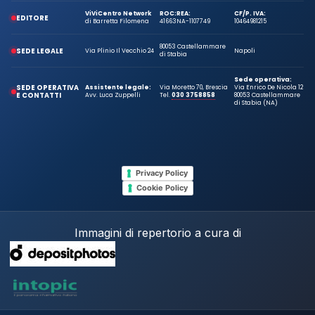
ViViCentro Network
ROC:
REA:
CF/P. IVA:
EDITORE
di Barretta Filomena
41663
NA-1107749
10464981215
80053 Castellammare
SEDE LEGALE
Via Plinio Il Vecchio 24
Napoli
di Stabia
Sede operativa:
SEDE OPERATIVA
Assistente legale:
Via Moretto 70, Brescia
Via Enrico De Nicola 12
E CONTATTI
Avv. Luca Zuppelli
Tel.
030 3758858
80053 Castellammare
di Stabia (NA)
Privacy Policy
Cookie Policy
Immagini di repertorio a cura di