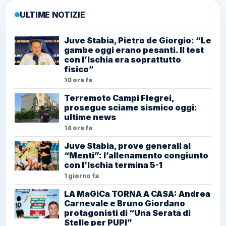
ULTIME NOTIZIE
Juve Stabia, Pietro de Giorgio: “Le
gambe oggi erano pesanti. Il test
con l’Ischia era soprattutto
fisico”
10 ore fa
Terremoto Campi Flegrei,
prosegue sciame sismico oggi:
ultime news
14 ore fa
Juve Stabia, prove generali al
“Menti”: l’allenamento congiunto
con l’Ischia termina 5-1
1 giorno fa
LA MaGiCa TORNA A CASA: Andrea
Carnevale e Bruno Giordano
protagonisti di “Una Serata di
Stelle per PUPI”