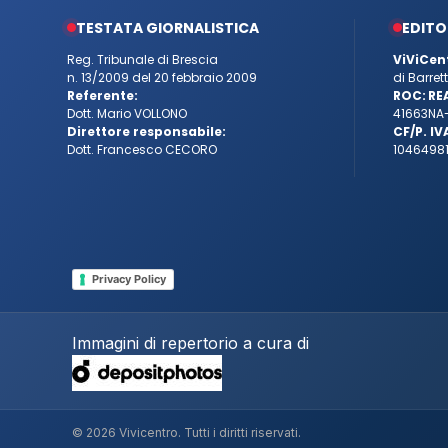
TESTATA GIORNALISTICA
EDITO
Reg. Tribunale di Brescia
ViViCen
n. 13/2009 del 20 febbraio 2009
di Barre
Referente:
ROC:
RE
Dott. Mario VOLLONO
41663
NA
Direttore responsabile:
CF/P. IV
Dott. Francesco CECORO
10464981
Privacy Policy
Immagini di repertorio a cura di
© 2026 Vivicentro. Tutti i diritti riservati.