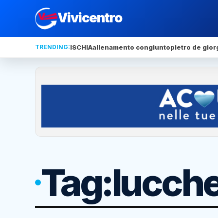
Vivicentro
TRENDING:
ISCHIA
allenamento congiunto
pietro de gior
Tag:
lucch