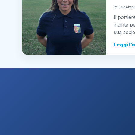
25 Dicembr
Il portie
incinta p
sua socie
Leggi l’