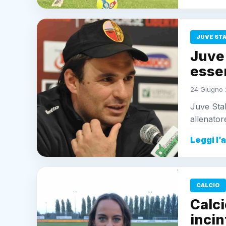
JUVE ST
Juve
esser
24 Giugno 
Juve Stab
allenator
Leggi l’
CALCIO
Calci
incin