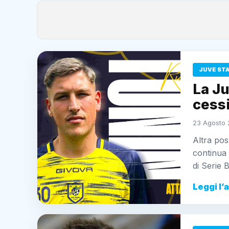
JUVE ST
La Ju
cessi
23 Agosto 
Altra pos
continua 
di Serie 
Leggi l’