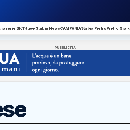
gio
serie BKT
Juve Stabia News
CAMPANIA
Stabia Pietro
Pietro Gior
PUBBLICITÀ
ese