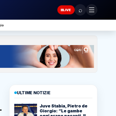
⌕
LIVE
gio
ULTIME NOTIZIE
Juve Stabia, Pietro de
Giorgio: “Le gambe
oggi erano pesanti. Il