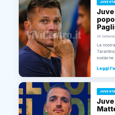
JUVE ST
Juve 
popol
Pagli
26 Settemb
La nostra
Tarantino
svelarne 
Leggi l’
JUVE ST
Juve 
Matte