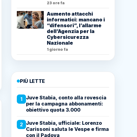
23 ore fa
Aumento attacchi
informatici: mancano i
“difensori”, l’allarme
dell’Agenzia per la
Cybersicurezza
Nazionale
1 giorno fa
PIÙ LETTE
Juve Stabia, conto alla rovescia
1
per la campagna abbonamenti:
obiettivo quota 3.000
Juve Stabia, ufficiale: Lorenzo
2
Carissoni saluta le Vespe e firma
con il Padova