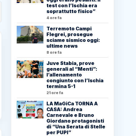
test con l’Ischia era
soprattutto fisico”
4 ore fa
Terremoto Campi
Flegrei, prosegue
sciame sismico oggi:
ultime news
8 ore fa
Juve Stabia, prove
generali al “Menti”:
l’allenamento
congiunto con l’Ischia
termina 5-1
21 ore fa
LA MaGiCa TORNA A
CASA: Andrea
Carnevale e Bruno
Giordano protagonisti
di “Una Serata di Stelle
per PUPI”