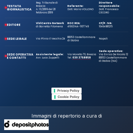
Reg. Tribunale di
Direttore
TESTATA
Brescia
Referente:
responsabile:
GIORNALISTICA
n. 13/2009 del 20
Dott. Mario VOLLONO
Dott. Francesco
febbraio 2009
CECORO
ViViCentro Network
ROC:
REA:
CF/P. IVA:
EDITORE
di Barretta Filomena
41663
NA-1107749
10464981215
80053 Castellammare
SEDE LEGALE
Via Plinio Il Vecchio 24
Napoli
di Stabia
Sede operativa:
SEDE OPERATIVA
Assistente legale:
Via Moretto 70, Brescia
Via Enrico De Nicola 12
E CONTATTI
Avv. Luca Zuppelli
Tel.
030 3758858
80053 Castellammare
di Stabia (NA)
Privacy Policy
Cookie Policy
Immagini di repertorio a cura di