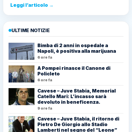
Leggi l’articolo →
ULTIME NOTIZIE
Bimba di 2 anni in ospedale a
Napoli, è positiva alla marijuana
6 ore fa
A Pompei rinasce il Canone di
Policleto
6 ore fa
Cavese – Juve Stabia, Memorial
Catello Mari: L’incasso sarà
devoluto in beneficenza.
9 ore fa
Cavese – Juve Stabia, il ritorno di
Pietro De Giorgio allo Stadio
Lamberti nel segno del “Leone”