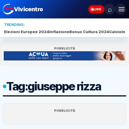
⌕
Vivicentro
LIVE
TRENDING:
Elezioni Europee 2024
Inflazione
Bonus Cultura 2024
Calcio
Inte
PUBBLICITÀ
Tag:
giuseppe rizza
PUBBLICITÀ