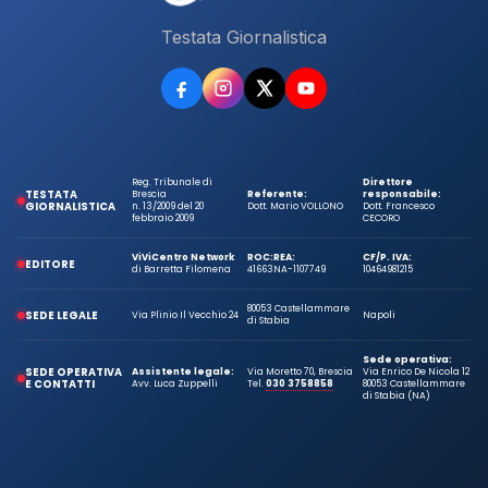
Testata Giornalistica
Reg. Tribunale di
Direttore
TESTATA
Brescia
Referente:
responsabile:
GIORNALISTICA
n. 13/2009 del 20
Dott. Mario VOLLONO
Dott. Francesco
febbraio 2009
CECORO
ViViCentro Network
ROC:
REA:
CF/P. IVA:
EDITORE
di Barretta Filomena
41663
NA-1107749
10464981215
80053 Castellammare
SEDE LEGALE
Via Plinio Il Vecchio 24
Napoli
di Stabia
Sede operativa:
SEDE OPERATIVA
Assistente legale:
Via Moretto 70, Brescia
Via Enrico De Nicola 12
E CONTATTI
Avv. Luca Zuppelli
Tel.
030 3758858
80053 Castellammare
di Stabia (NA)