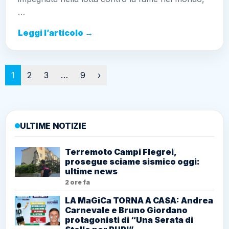
…
Leggi l’articolo →
Paginazione
1
2
3
…
9
›
ULTIME NOTIZIE
Terremoto Campi Flegrei,
prosegue sciame sismico oggi:
ultime news
2 ore fa
LA MaGiCa TORNA A CASA: Andrea
Carnevale e Bruno Giordano
protagonisti di “Una Serata di