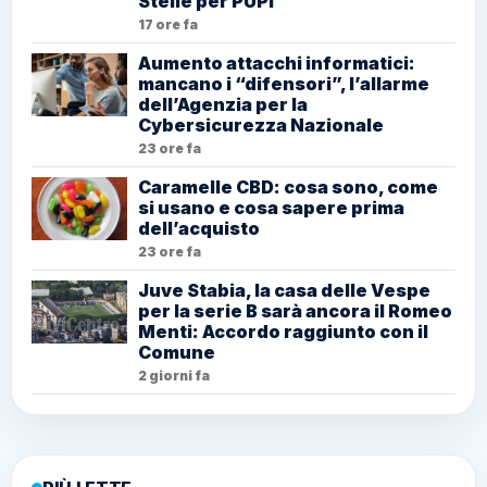
Stelle per PUPI”
17 ore fa
Aumento attacchi informatici:
mancano i “difensori”, l’allarme
dell’Agenzia per la
Cybersicurezza Nazionale
23 ore fa
Caramelle CBD: cosa sono, come
si usano e cosa sapere prima
dell’acquisto
23 ore fa
Juve Stabia, la casa delle Vespe
per la serie B sarà ancora il Romeo
Menti: Accordo raggiunto con il
Comune
2 giorni fa