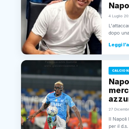
Napo
4 Luglio 20
L'attacca
dopo una 
Leggi l’
CALCIO N
Napol
merca
azzu
27 Dicembr
Il Napoli
per il d.