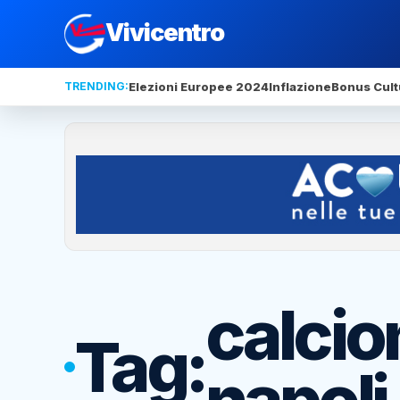
Vivicentro
TRENDING:
Elezioni Europee 2024
Inflazione
Bonus Cult
calci
Tag:
napoli