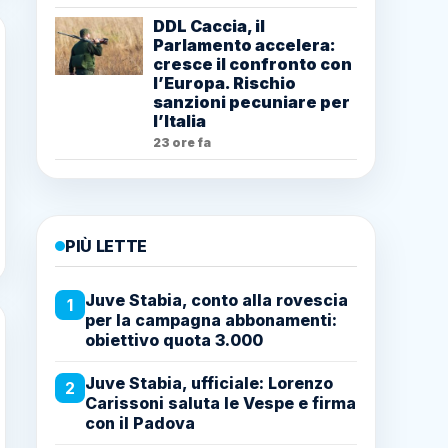
DDL Caccia, il
Parlamento accelera:
cresce il confronto con
l’Europa. Rischio
sanzioni pecuniare per
l’Italia
23 ore fa
PIÙ LETTE
Juve Stabia, conto alla rovescia
1
per la campagna abbonamenti:
obiettivo quota 3.000
Juve Stabia, ufficiale: Lorenzo
2
Carissoni saluta le Vespe e firma
con il Padova