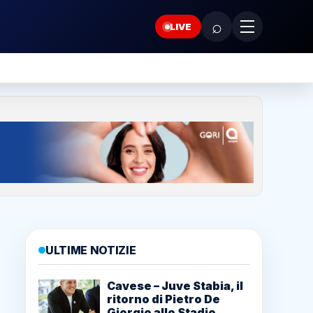
⌕
LIVE
ULTIME NOTIZIE
Cavese – Juve Stabia, il
ritorno di Pietro De
Giorgio allo Stadio