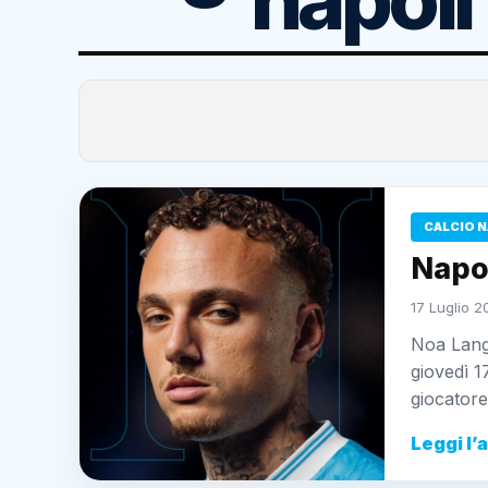
CALCIO N
Napol
17 Luglio 2
Noa Lang 
giovedì 17
giocator
Leggi l’