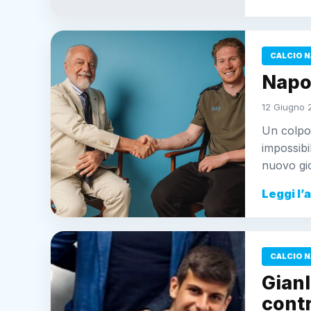
CALCIO N
Napol
12 Giugno 
Un colpo
impossibi
nuovo gio
Leggi l’
CALCIO N
Gianl
contr