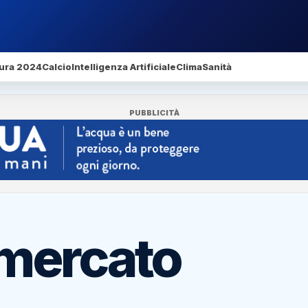
ura 2024
Calcio
Intelligenza Artificiale
Clima
Sanità
PUBBLICITÀ
omercato