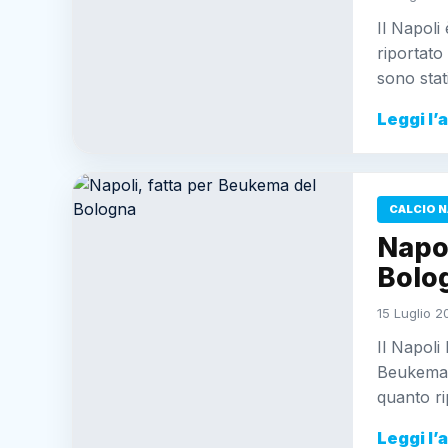
Il Napol
riportato
sono stat
Leggi l’
CALCIO N
Napol
Bolo
15 Luglio 2
Il Napoli
Beukema.D
quanto ri
Leggi l’