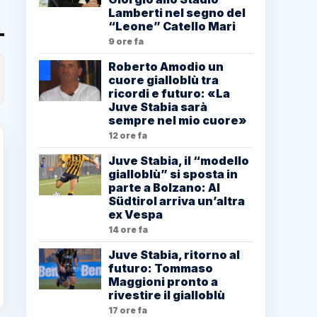
Lamberti nel segno del
“Leone” Catello Mari
9 ore fa
Roberto Amodio un
cuore gialloblù tra
ricordi e futuro: «La
Juve Stabia sarà
sempre nel mio cuore»
12 ore fa
Juve Stabia, il “modello
gialloblù” si sposta in
parte a Bolzano: Al
Südtirol arriva un’altra
ex Vespa
14 ore fa
Juve Stabia, ritorno al
futuro: Tommaso
Maggioni pronto a
rivestire il gialloblù
17 ore fa