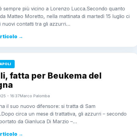
i è sempre più vicino a Lorenzo Lucca.Secondo quanto
 da Matteo Moretto, nella mattinata di martedì 15 luglio ci
i nuovi contatti tra gli azzurri…
articolo →
APOLI
i, fatta per Beukema del
gna
025 - 16:37
Marco Palomba
 ha il suo nuovo difensore: si tratta di Sam
opo circa un mese di trattativa, gli azzurri – secondo
portato da Gianluca Di Marzio –…
articolo →