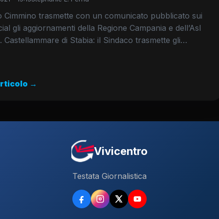
co Cimmino trasmette con un comunicato pubblicato sui
cial gli aggiornamenti della Regione Campania e dell’Asl
 Castellammare di Stabia: il Sindaco trasmette gli…
articolo →
Vivicentro
Testata Giornalistica