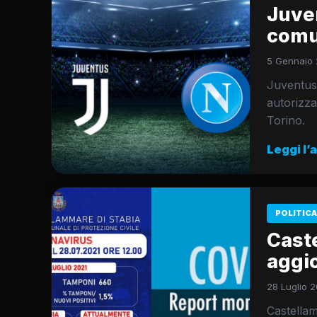
Juven
comun
5 Gennaio 
Juventus-
autorizza
Torino.
Leggi l’
POLITICA
Cast
aggi
28 Luglio 2
Castellam