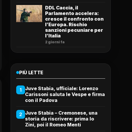
DDL Caccia, il
Parlamento accelera:
cresce il confronto con
l’Europa. Rischio
sanzioni pecuniare per
l’Italia
2 giorni fa
PIÙ LETTE
Juve Stabia, ufficiale: Lorenzo
1
Carissoni saluta le Vespe e firma
con il Padova
Juve Stabia – Cremonese, una
2
storia da riscrivere: prima lo
Zini, poi il Romeo Menti