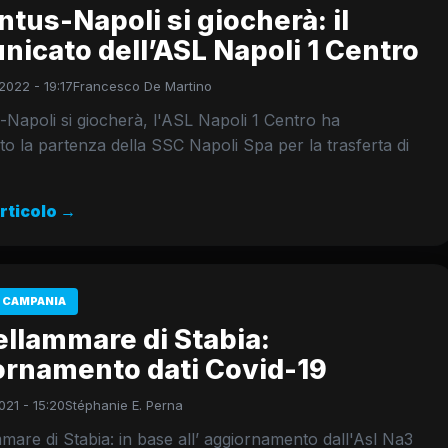
tus-Napoli si giocherà: il
icato dell’ASL Napoli 1 Centro
2022 - 19:17
Francesco De Martino
Napoli si giocherà, l'ASL Napoli 1 Centro ha
to la partenza della SSC Napoli Spa per la trasferta di
articolo →
 CAMPANIA
ellammare di Stabia:
ornamento dati Covid-19
021 - 15:20
Stéphanie E. Perna
mare di Stabia: in base all’ aggiornamento dall'Asl Na3