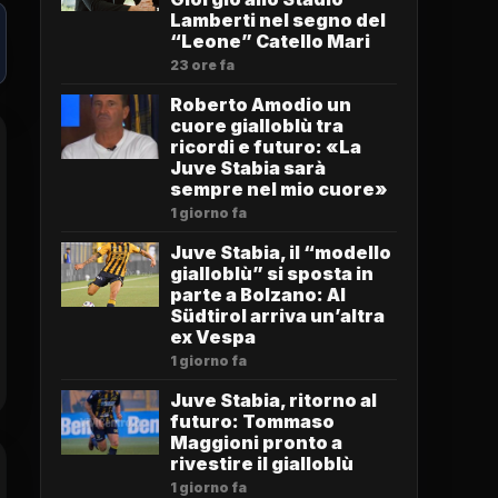
Lamberti nel segno del
“Leone” Catello Mari
23 ore fa
Roberto Amodio un
cuore gialloblù tra
ricordi e futuro: «La
Juve Stabia sarà
sempre nel mio cuore»
1 giorno fa
Juve Stabia, il “modello
gialloblù” si sposta in
parte a Bolzano: Al
Südtirol arriva un’altra
ex Vespa
1 giorno fa
Juve Stabia, ritorno al
futuro: Tommaso
Maggioni pronto a
rivestire il gialloblù
1 giorno fa