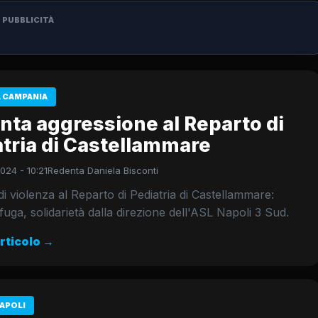
PUBBLICITÀ
 CAMPANIA
nta aggressione al Reparto di
tria di Castellammare
024 - 10:21
Redenta Daniela Bisconti
di violenza al Reparto di Pediatria di Castellammare:
 fuga, solidarietà dalla direzione dell'ASL Napoli 3 Sud.
articolo →
APOLI