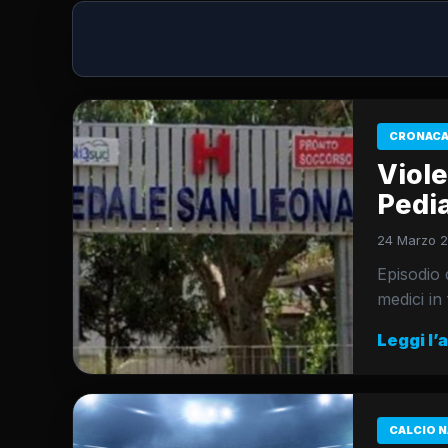
CRONACA
Viole
Pedia
24 Marzo 2
Episodio 
medici in
Leggi l’
CALCIO N