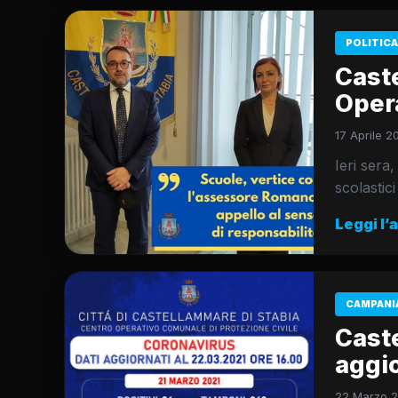
POLITICA
Cast
Oper
17 Aprile 20
Ieri sera,
scolastic
Leggi l’
CAMPANI
Caste
aggio
22 Marzo 20