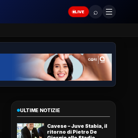
⌕
LIVE
ULTIME NOTIZIE
Cavese – Juve Stabia, il
ritorno di Pietro De
Giorgio allo Stadio