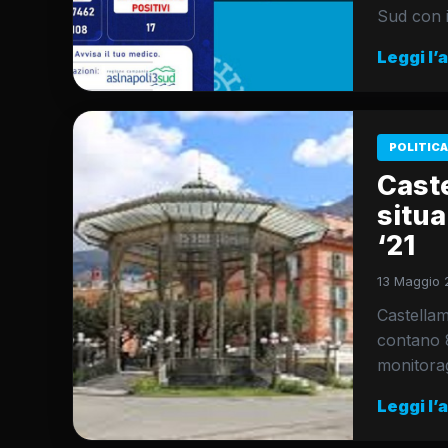
Sud con i 
Leggi l’
POLITICA
Caste
situa
‘21
13 Maggio 2
Castellam
contano 8 
monitora
Leggi l’