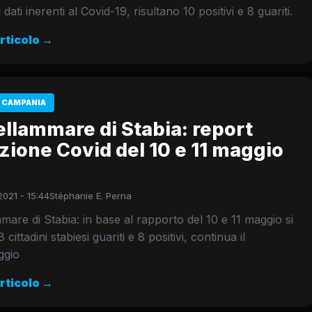
dati inerenti al Covid-19, risultano 10 positivi e 8 guariti.
articolo →
 CAMPANIA
llammare di Stabia: report
zione Covid del 10 e 11 maggio
021 - 15:44
Stéphanie E. Perna
mare di Stabia: in base al rapporto del 10 e 11 maggio si
cittadini stabiesi guariti e 8 positivi, continua il
ggio
articolo →