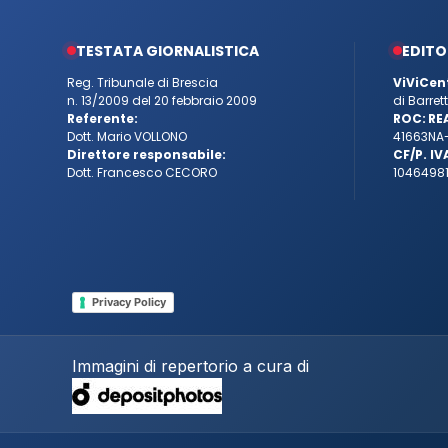
TESTATA GIORNALISTICA
EDITO
Reg. Tribunale di Brescia
ViViCen
n. 13/2009 del 20 febbraio 2009
di Barre
Referente:
ROC:
RE
Dott. Mario VOLLONO
41663
NA
Direttore responsabile:
CF/P. IV
Dott. Francesco CECORO
10464981
Privacy Policy
Immagini di repertorio a cura di