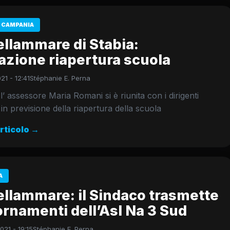
 CAMPANIA
ellammare di Stabia:
azione riapertura scuola
21 - 12:41
Stéphanie E. Perna
 l’ assessore Maria Romani si è riunita con i dirigenti
i in previsione della riapertura della scuola
articolo →
A
llammare: il Sindaco trasmette
rnamenti dell’Asl Na 3 Sud
21 - 19:15
Stéphanie E. Perna