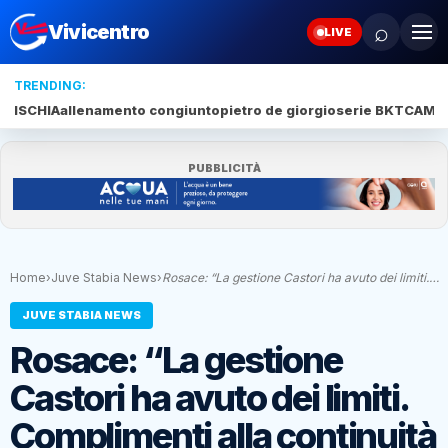
⌕
Vivicentro
LIVE
TRENDING:
ISCHIA
allenamento congiunto
pietro de giorgio
serie BKT
CAMP
PUBBLICITÀ
Home
›
Juve Stabia News
›
Rosace: “La gestione Castori ha avuto dei limiti.…
JUVE STABIA NEWS
Rosace: “La gestione
Castori ha avuto dei limiti.
Complimenti alla continuità