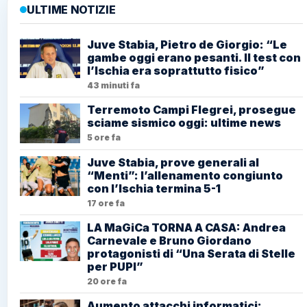
ULTIME NOTIZIE
Juve Stabia, Pietro de Giorgio: “Le
gambe oggi erano pesanti. Il test con
l’Ischia era soprattutto fisico”
43 minuti fa
Terremoto Campi Flegrei, prosegue
sciame sismico oggi: ultime news
5 ore fa
Juve Stabia, prove generali al
“Menti”: l’allenamento congiunto
con l’Ischia termina 5-1
17 ore fa
LA MaGiCa TORNA A CASA: Andrea
Carnevale e Bruno Giordano
protagonisti di “Una Serata di Stelle
per PUPI”
20 ore fa
Aumento attacchi informatici: