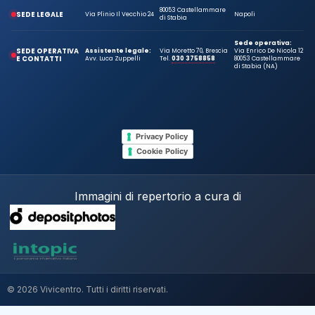
80053 Castellammare
SEDE LEGALE
Via Plinio Il Vecchio 24
Napoli
di Stabia
Sede operativa:
SEDE OPERATIVA
Assistente legale:
Via Moretto 70, Brescia
Via Enrico De Nicola 12
E CONTATTI
Avv. Luca Zuppelli
Tel.
030 3758858
80053 Castellammare
di Stabia (NA)
Privacy Policy
Cookie Policy
Immagini di repertorio a cura di
© 2026 Vivicentro. Tutti i diritti riservati.