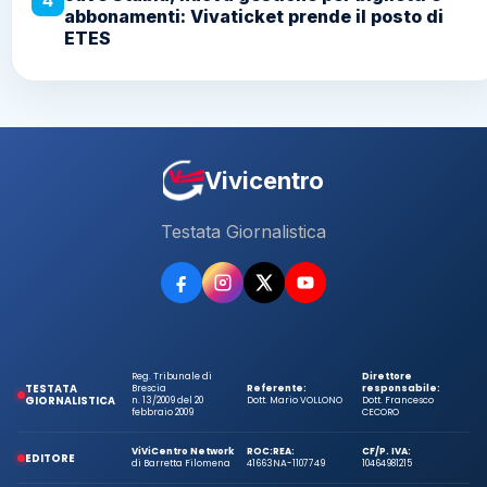
4
abbonamenti: Vivaticket prende il posto di
ETES
Vivicentro
Testata Giornalistica
Reg. Tribunale di
Direttore
TESTATA
Brescia
Referente:
responsabile:
GIORNALISTICA
n. 13/2009 del 20
Dott. Mario VOLLONO
Dott. Francesco
febbraio 2009
CECORO
ViViCentro Network
ROC:
REA:
CF/P. IVA:
EDITORE
di Barretta Filomena
41663
NA-1107749
10464981215