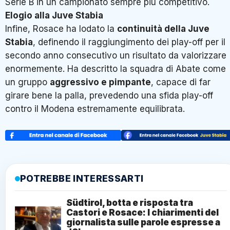
Serie B in un campionato sempre più competitivo
.
Elogio alla Juve Stabia
Infine, Rosace ha lodato la
continuità della Juve
Stabia
, definendo il raggiungimento dei play-off per il
secondo anno consecutivo un risultato da valorizzare
enormemente
. Ha descritto la squadra di Abate come
un gruppo
aggressivo e pimpante
, capace di far
girare bene la palla, prevedendo una sfida play-off
contro il Modena estremamente equilibrata
.
POTREBBE INTERESSARTI
Südtirol, botta e risposta tra
Castori e Rosace: I chiarimenti del
giornalista sulle parole espresse a