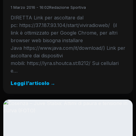
1 Marzo 2016 - 16:02
Redazione Sportiva
DIRETTA Link per ascoltare dal
pc: https://37.187.93.104/start/viviradioweb/ (il
link è ottimizzato per Google Chrome, per altri
browser web bisogna installare
Java https://www.java.com/it/download/) Link per
ascoltare dai dispositivi
mobili: https://lyra.shoutca.st:8212/ Sui cellulari
e…
Leggi l’articolo →