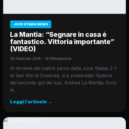
JUVE STABIA NEWS
La Mantia: “Segnare in casa è
fantastico. Vittoria importante”
(VIDEO)
28 Febbraio 2016 - 16:11
Redazione
Al termine del match perso dalla Juve Stabia 2-1
al San Vito di Cosenza, si è presentato l’autore
del secondo gol dei lupi, Andrea La Mantia. Ecco
le…
Leggi l’articolo →