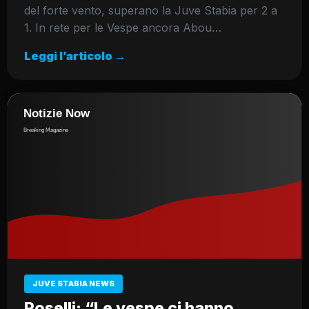
del forte vento, superano la Juve Stabia per 2 a
1. In rete per le Vespe ancora Abou…
Leggi l’articolo →
JUVE STABIA NEWS
Roselli: “Le vespe ci hanno