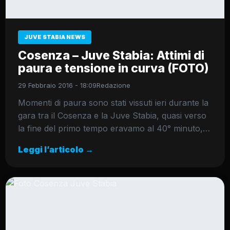
JUVE STABIA NEWS
Cosenza – Juve Stabia: Attimi di
paura e tensione in curva (FOTO)
29 Febbraio 2016 - 18:09
Redazione
Momenti di paura sono stati vissuti ieri durante la
gara tra il Cosenza e la Juve Stabia, quasi verso
la fine del primo tempo eravamo al 40° minuto,…
Leggi l’articolo →