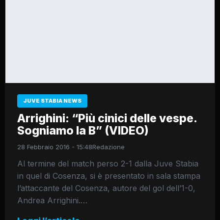
JUVE STABIA NEWS
Arrighini: “Più cinici delle vespe.
Sogniamo la B” (VIDEO)
28 Febbraio 2016 - 15:48
Redazione
Al termine del match perso 2-1 dalla Juve Stabia
in quel di Cosenza, si è presentato in sala stampa
l’attaccante del Cosenza, autore del gol dell’1-0,
Andrea Arrighini.…