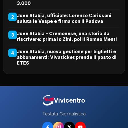
3.000
Juve Stabia, ufficiale: Lorenzo Carissoni
2
saluta le Vespe e firma con il Padova
Juve Stabia – Cremonese, una storia da
3
riscrivere: prima lo Zini, poi il Romeo Menti
Juve Stabia, nuova gestione per biglietti e
4
abbonamenti: Vivaticket prende il posto di
ETES
Vivicentro
Testata Giornalistica