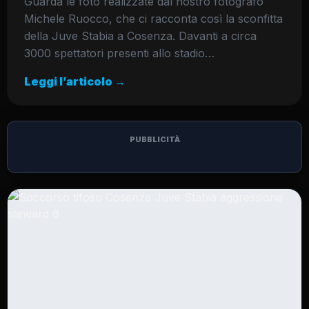
Guarda le foto realizzate dal nostro fotografo
Michele Ruocco, che ci racconta così la sconfitta
della Juve Stabia a Cosenza. Davanti a circa
3000 spettatori presenti allo stadio…
Leggi l’articolo →
PUBBLICITÀ