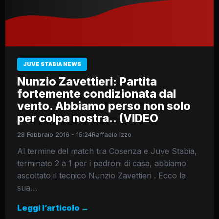
JUVE STABIA NEWS
Nunzio Zavettieri: Partita
fortemente condizionata dal
vento. Abbiamo perso non solo
per colpa nostra.. (VIDEO
28 Febbraio 2016 - 15:24
Raffaele Izzo
Al termine del match tra Cosenza e Juve Stabia,
terminato 2 a 1 per i padroni di casa, abbiamo
ascoltato il tecnico Nunzio Zavettieri . Ecco la
sua…
Leggi l’articolo →