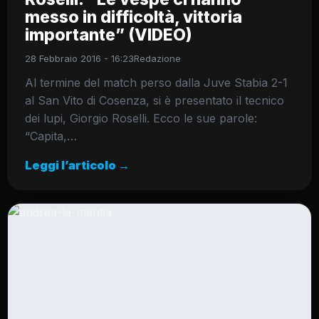
messo in difficoltà, vittoria
importante” (VIDEO)
28 Febbraio 2016 - 16:23
Redazione
Al termine del match perso dalla Juve Stabia 2-1
al San Vito di Cosenza, si è presentato il tecnico
dei lupi, Giorgio Roselli. Ecco le sue parole:
“Capita,…
Leggi l’articolo →