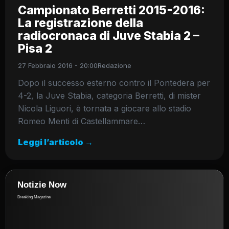
Campionato Berretti 2015-2016:
La registrazione della
radiocronaca di Juve Stabia 2 –
Pisa 2
27 Febbraio 2016 - 20:00
Redazione
Dopo il successo esterno contro il Pontedera per
4-2, la Juve Stabia, categoria Berretti, di mister
Nicola Liguori, è tornata a giocare allo stadio
Romeo Menti di Castellammare…
Leggi l’articolo →