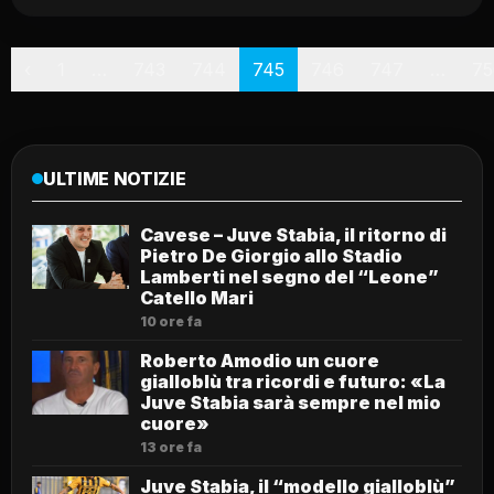
Paginazione
‹
1
…
743
744
745
746
747
…
75
ULTIME NOTIZIE
Cavese – Juve Stabia, il ritorno di
Pietro De Giorgio allo Stadio
Lamberti nel segno del “Leone”
Catello Mari
10 ore fa
Roberto Amodio un cuore
gialloblù tra ricordi e futuro: «La
Juve Stabia sarà sempre nel mio
cuore»
13 ore fa
Juve Stabia, il “modello gialloblù”