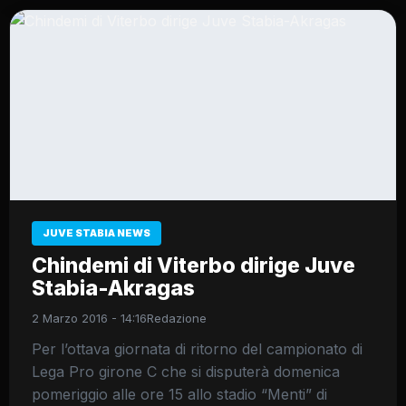
JUVE STABIA NEWS
Chindemi di Viterbo dirige Juve
Stabia-Akragas
2 Marzo 2016 - 14:16
Redazione
Per l’ottava giornata di ritorno del campionato di
Lega Pro girone C che si disputerà domenica
pomeriggio alle ore 15 allo stadio “Menti” di