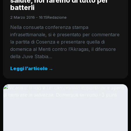
salute, noi faremo di tutto per
batterli
2 Marzo 2016 - 16:15
Redazione
Nella consueta conferenza stampa
infrasettimanale, si è presentato per commentare
la partita di Cosenza e presentare quella di
domenica al Menti contro l’Akragas, il difensore
della Juve Stabia…
Leggi l’articolo →