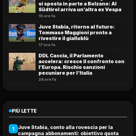
si sposta in parte a Bolzano: Al
Südtirol arriva un’altra ex Vespa
15 ore fa
Juve Stabia, ritorno al futuro:
Tommaso Maggioni pronto a
rivestire il gialloblù
17 ore fa
DDL Caccia, il Parlamento
accelera: cresce il confronto con
l’Europa. Rischio sanzioni
pecuniare per l’Italia
24 ore fa
PIÙ LETTE
Juve Stabia, conto alla rovescia per la
1
campagna abbonamenti: obiettivo quota