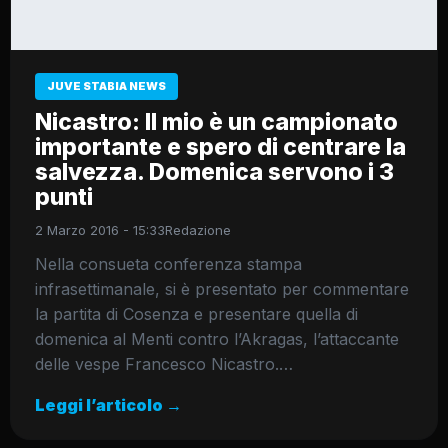
JUVE STABIA NEWS
Nicastro: Il mio è un campionato
importante e spero di centrare la
salvezza. Domenica servono i 3
punti
2 Marzo 2016 - 15:33
Redazione
Nella consueta conferenza stampa
infrasettimanale, si è presentato per commentare
la partita di Cosenza e presentare quella di
domenica al Menti contro l’Akragas, l’attaccante
delle vespe Francesco Nicastro.…
Leggi l’articolo →