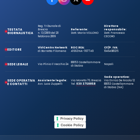
Reg. Tribunale di
Direttore
TESTATA
Brescia
Referente:
responsabile:
GIORNALISTICA
n. 13/2009 del 20
Dott. Mario VOLLONO
Dott. Francesco
febbraio 2009
CECORO
ViViCentro Network
ROC:
REA:
CF/P. IVA:
EDITORE
di Barretta Filomena
41663
NA-1107749
10464981215
80053 Castellammare
SEDE LEGALE
Via Plinio Il Vecchio 24
Napoli
di Stabia
Sede operativa:
SEDE OPERATIVA
Assistente legale:
Via Moretto 70, Brescia
Via Enrico De Nicola 12
E CONTATTI
Avv. Luca Zuppelli
Tel.
030 3758858
80053 Castellammare
di Stabia (NA)
Privacy Policy
Cookie Policy