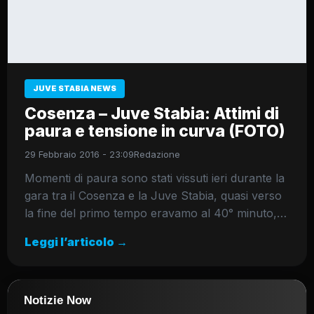
JUVE STABIA NEWS
Cosenza – Juve Stabia: Attimi di
paura e tensione in curva (FOTO)
29 Febbraio 2016 - 23:09
Redazione
Momenti di paura sono stati vissuti ieri durante la
gara tra il Cosenza e la Juve Stabia, quasi verso
la fine del primo tempo eravamo al 40° minuto,…
Leggi l’articolo →