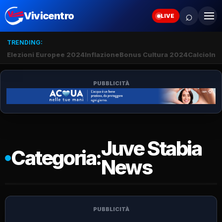
⌕
Vivicentro
LIVE
TRENDING:
Elezioni Europee 2024
Inflazione
Bonus Cultura 2024
Calcio
Inte
PUBBLICITÀ
Juve Stabia
Categoria:
News
PUBBLICITÀ