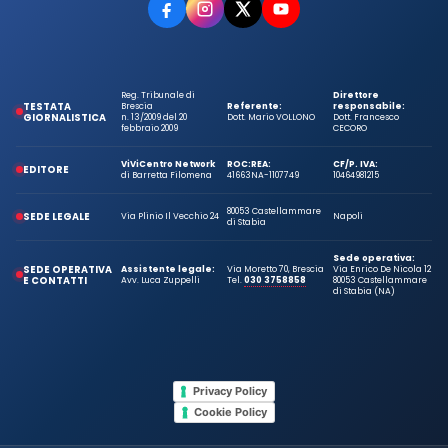
Reg. Tribunale di
Direttore
TESTATA
Brescia
Referente:
responsabile:
GIORNALISTICA
n. 13/2009 del 20
Dott. Mario VOLLONO
Dott. Francesco
febbraio 2009
CECORO
ViViCentro Network
ROC:
REA:
CF/P. IVA:
EDITORE
di Barretta Filomena
41663
NA-1107749
10464981215
80053 Castellammare
SEDE LEGALE
Via Plinio Il Vecchio 24
Napoli
di Stabia
Sede operativa:
SEDE OPERATIVA
Assistente legale:
Via Moretto 70, Brescia
Via Enrico De Nicola 12
E CONTATTI
Avv. Luca Zuppelli
Tel.
030 3758858
80053 Castellammare
di Stabia (NA)
Privacy Policy
Cookie Policy