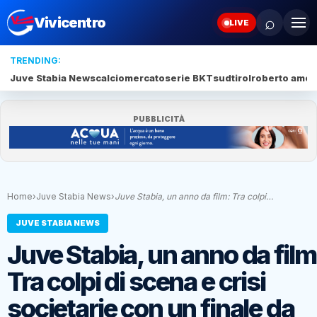
⌕
Vivicentro
LIVE
TRENDING:
Juve Stabia News
calciomercato
serie BKT
sudtirol
roberto amod
PUBBLICITÀ
Home
›
Juve Stabia News
›
Juve Stabia, un anno da film: Tra colpi…
JUVE STABIA NEWS
Juve Stabia, un anno da film
Tra colpi di scena e crisi
societarie con un finale da