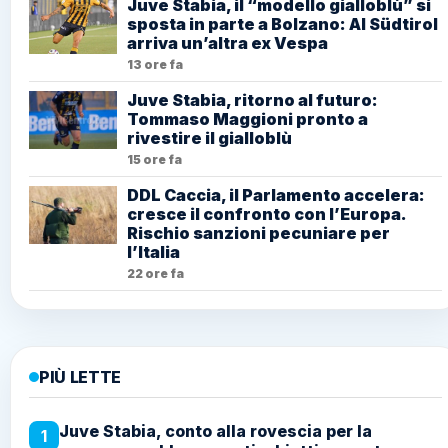
Juve Stabia, il “modello gialloblù” si
sposta in parte a Bolzano: Al Südtirol
arriva un’altra ex Vespa
13 ore fa
Juve Stabia, ritorno al futuro:
Tommaso Maggioni pronto a
rivestire il gialloblù
15 ore fa
DDL Caccia, il Parlamento accelera:
cresce il confronto con l’Europa.
Rischio sanzioni pecuniare per
l’Italia
22 ore fa
PIÙ LETTE
Juve Stabia, conto alla rovescia per la
1