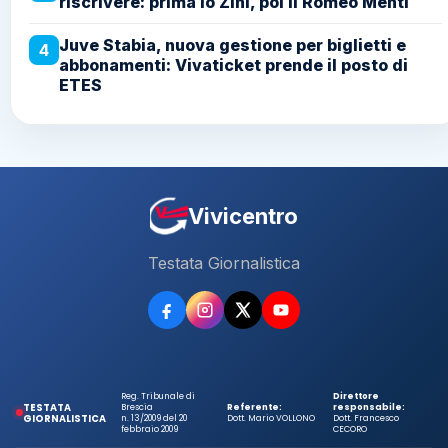
riscrivere: prima lo Zini, poi il Romeo Menti
Juve Stabia, nuova gestione per biglietti e
4
abbonamenti: Vivaticket prende il posto di
ETES
Vivicentro
Testata Giornalistica
Reg. Tribunale di
Direttore
TESTATA
Brescia
Referente:
responsabile:
GIORNALISTICA
n. 13/2009 del 20
Dott. Mario VOLLONO
Dott. Francesco
febbraio 2009
CECORO