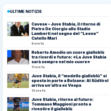
ULTIME NOTIZIE
Cavese – Juve Stabia, il ritorno di
Pietro De Giorgio allo Stadio
Lamberti nel segno del “Leone”
Catello Mari
8 ore fa
Roberto Amodio un cuore gialloblù
tra ricordi e futuro: «La Juve Stabia
sarà sempre nel mio cuore»
11 ore fa
Juve Stabia, il “modello gialloblù” si
sposta in parte a Bolzano: Al Südtirol
arriva un’altra ex Vespa
13 ore fa
Juve Stabia, ritorno al futuro:
Tommaso Maggioni pronto a
rivestire il gialloblù