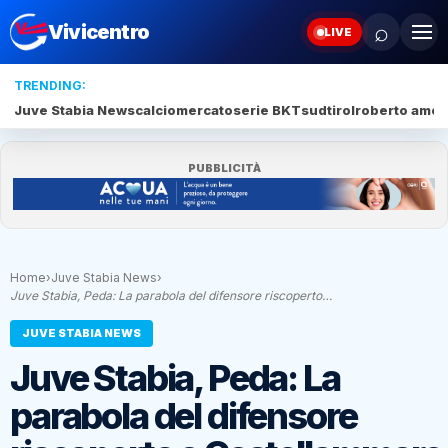
⌕
Vivicentro
LIVE
TRENDING:
Juve Stabia News
calciomercato
serie BKT
sudtirol
roberto amod
PUBBLICITÀ
Home
›
Juve Stabia News
›
Juve Stabia, Peda: La parabola del difensore riscoperto…
JUVE STABIA NEWS
Juve Stabia, Peda: La
parabola del difensore