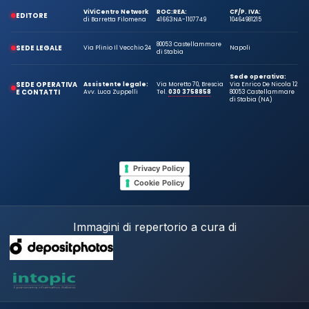
ViViCentro Network
ROC:
REA:
CF/P. IVA:
EDITORE
di Barretta Filomena
41663
NA-1107749
10464981215
80053 Castellammare
SEDE LEGALE
Via Plinio Il Vecchio 24
Napoli
di Stabia
Sede operativa:
SEDE OPERATIVA
Assistente legale:
Via Moretto 70, Brescia
Via Enrico De Nicola 12
E CONTATTI
Avv. Luca Zuppelli
Tel.
030 3758858
80053 Castellammare
di Stabia (NA)
Privacy Policy
Cookie Policy
Immagini di repertorio a cura di