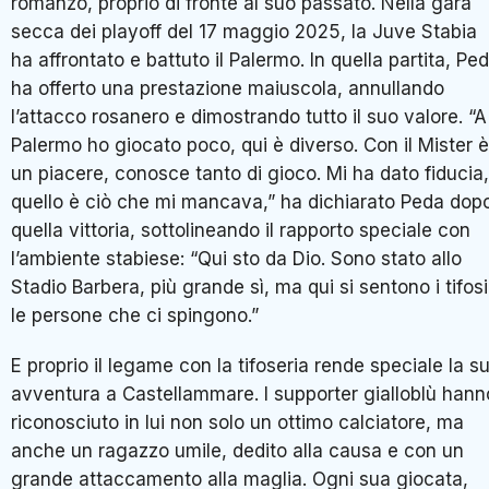
romanzo, proprio di fronte al suo passato.
Nella gara
secca dei playoff del 17 maggio 2025, la Juve Stabia
ha affrontato e battuto il Palermo.
In quella partita, Pe
ha offerto una prestazione maiuscola, annullando
l’attacco rosanero e dimostrando tutto il suo valore. “A
Palermo ho giocato poco, qui è diverso. Con il Mister è
un piacere, conosce tanto di gioco. Mi ha dato fiducia,
quello è ciò che mi mancava,” ha dichiarato Peda dop
quella vittoria, sottolineando il rapporto speciale con
l’ambiente stabiese: “Qui sto da Dio. Sono stato allo
Stadio Barbera, più grande sì, ma qui si sentono i tifosi
le persone che ci spingono.”
E proprio il legame con la tifoseria rende speciale la s
avventura a Castellammare.
I supporter gialloblù hann
riconosciuto in lui non solo un ottimo calciatore, ma
anche un ragazzo umile, dedito alla causa e con un
grande attaccamento alla maglia.
Ogni sua giocata,