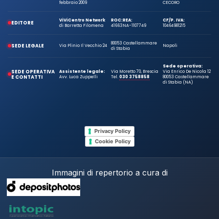
febbraio 2009
CECORO
ViViCentro Network
ROC:
REA:
CF/P. IVA:
EDITORE
di Barretta Filomena
41663
NA-1107749
10464981215
80053 Castellammare
SEDE LEGALE
Via Plinio Il Vecchio 24
Napoli
di Stabia
Sede operativa:
SEDE OPERATIVA
Assistente legale:
Via Moretto 70, Brescia
Via Enrico De Nicola 12
E CONTATTI
Avv. Luca Zuppelli
Tel.
030 3758858
80053 Castellammare
di Stabia (NA)
Privacy Policy
Cookie Policy
Immagini di repertorio a cura di