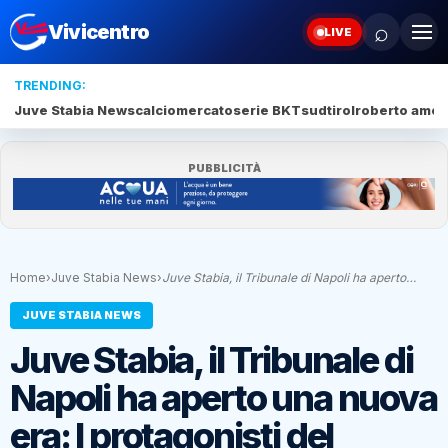
⌕
Vivicentro
LIVE
TRENDING:
Juve Stabia News
calciomercato
serie BKT
sudtirol
roberto amod
PUBBLICITÀ
Home
›
Juve Stabia News
›
Juve Stabia, il Tribunale di Napoli ha aperto…
JUVE STABIA NEWS
Juve Stabia, il Tribunale di
Napoli ha aperto una nuova
era: I protagonisti del