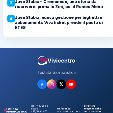
Juve Stabia – Cremonese, una storia da
3
riscrivere: prima lo Zini, poi il Romeo Menti
Juve Stabia, nuova gestione per biglietti e
4
abbonamenti: Vivaticket prende il posto di
ETES
Vivicentro
Testata Giornalistica
Reg. Tribunale di
Direttore
TESTATA
Brescia
Referente:
responsabile:
GIORNALISTICA
n. 13/2009 del 20
Dott. Mario VOLLONO
Dott. Francesco