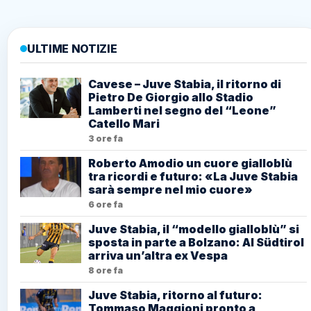
ULTIME NOTIZIE
Cavese – Juve Stabia, il ritorno di
Pietro De Giorgio allo Stadio
Lamberti nel segno del “Leone”
Catello Mari
3 ore fa
Roberto Amodio un cuore gialloblù
tra ricordi e futuro: «La Juve Stabia
sarà sempre nel mio cuore»
6 ore fa
Juve Stabia, il “modello gialloblù” si
sposta in parte a Bolzano: Al Südtirol
arriva un’altra ex Vespa
8 ore fa
Juve Stabia, ritorno al futuro:
Tommaso Maggioni pronto a