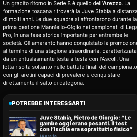
Un gradito ritorno in Serie B è quello dell’
Arezzo
. La
formazione toscana ritroverà la Juve Stabia a distanz
di molti anni. Le due squadre si affrontarono durante la
prima gestione Manniello-Giglio nei campionati di Leg
Pro, in una fase storica importante per entrambe le
società. Gli amaranto hanno conquistato la promozion
al termine di una stagione straordinaria, caratterizzata
da un entusiasmante testa a testa con l’Ascoli. Una
lotta risolta soltanto nelle battute finali del campionato
con gli aretini capaci di prevalere e conquistare
direttamente il salto di categoria.
POTREBBE INTERESSARTI
Juve Stabia, Pietro de Giorgio: “Le
gambe oggi erano pesanti. Il test
con l’Ischia era soprattutto fisico”
14 ore fa