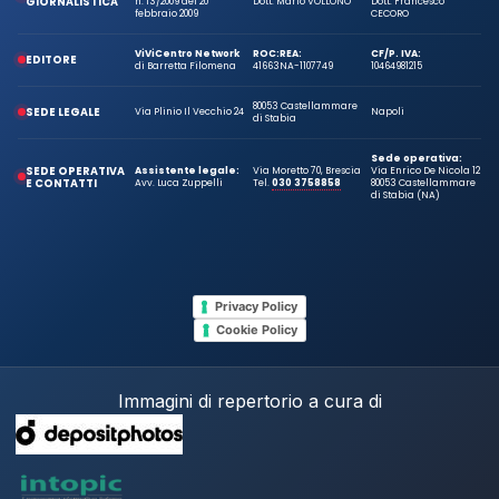
GIORNALISTICA
n. 13/2009 del 20
Dott. Mario VOLLONO
Dott. Francesco
febbraio 2009
CECORO
ViViCentro Network
ROC:
REA:
CF/P. IVA:
EDITORE
di Barretta Filomena
41663
NA-1107749
10464981215
80053 Castellammare
SEDE LEGALE
Via Plinio Il Vecchio 24
Napoli
di Stabia
Sede operativa:
SEDE OPERATIVA
Assistente legale:
Via Moretto 70, Brescia
Via Enrico De Nicola 12
E CONTATTI
Avv. Luca Zuppelli
Tel.
030 3758858
80053 Castellammare
di Stabia (NA)
Privacy Policy
Cookie Policy
Immagini di repertorio a cura di