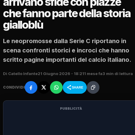
arrivano sfide con piazze
che fanno parte della storia
gialloblù
Le neopromosse dalla Serie C riportano in
scena confronti storici e incroci che hanno
scritto pagine importanti del calcio italiano.
Di Catello Infante
21 Giugno 2026 - 18:21
1 mese fa
3 min di lettura
CONDIVIDI
SHARE
PUBBLICITÀ