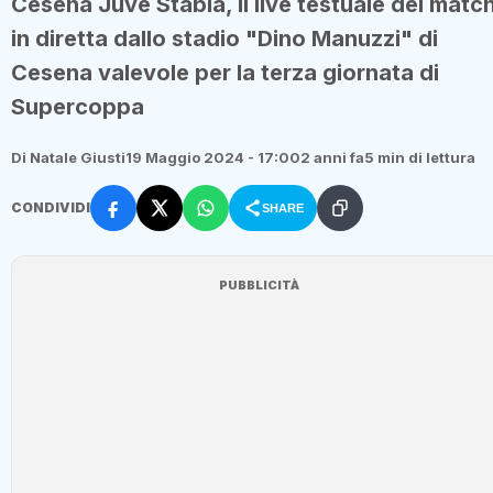
Cesena Juve Stabia, il live testuale del matc
in diretta dallo stadio "Dino Manuzzi" di
Cesena valevole per la terza giornata di
Supercoppa
Di Natale Giusti
19 Maggio 2024 - 17:00
2 anni fa
5 min di lettura
CONDIVIDI
SHARE
PUBBLICITÀ