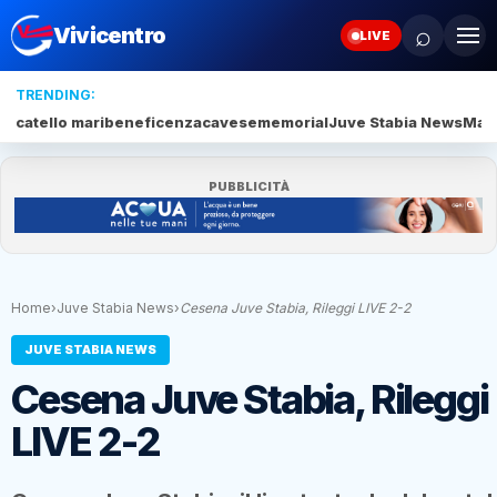
⌕
Vivicentro
LIVE
TRENDING:
catello mari
beneficenza
cavese
memorial
Juve Stabia News
Mari
PUBBLICITÀ
Home
›
Juve Stabia News
›
Cesena Juve Stabia, Rileggi LIVE 2-2
JUVE STABIA NEWS
Cesena Juve Stabia, Rileggi
LIVE 2-2