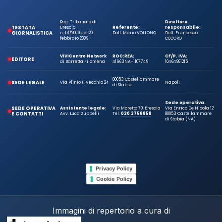
Reg. Tribunale di
Direttore
TESTATA
Brescia
Referente:
responsabile:
GIORNALISTICA
n. 13/2009 del 20
Dott. Mario VOLLONO
Dott. Francesco
febbraio 2009
CECORO
ViViCentro Network
ROC:
REA:
CF/P. IVA:
EDITORE
di Barretta Filomena
41663
NA-1107749
10464981215
80053 Castellammare
SEDE LEGALE
Via Plinio Il Vecchio 24
Napoli
di Stabia
Sede operativa:
SEDE OPERATIVA
Assistente legale:
Via Moretto 70, Brescia
Via Enrico De Nicola 12
E CONTATTI
Avv. Luca Zuppelli
Tel.
030 3758858
80053 Castellammare
di Stabia (NA)
Privacy Policy
Cookie Policy
Immagini di repertorio a cura di