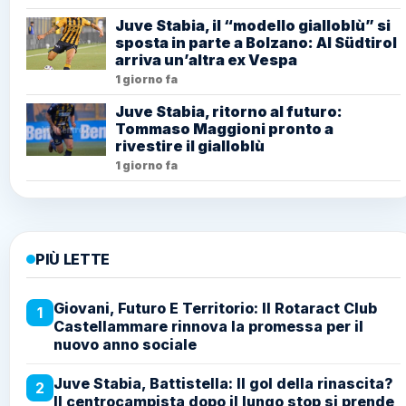
Juve Stabia, il “modello gialloblù” si
sposta in parte a Bolzano: Al Südtirol
arriva un’altra ex Vespa
1 giorno fa
Juve Stabia, ritorno al futuro:
Tommaso Maggioni pronto a
rivestire il gialloblù
1 giorno fa
PIÙ LETTE
Giovani, Futuro E Territorio: Il Rotaract Club
1
Castellammare rinnova la promessa per il
nuovo anno sociale
Juve Stabia, Battistella: Il gol della rinascita?
2
Il centrocampista dopo il lungo stop si prende