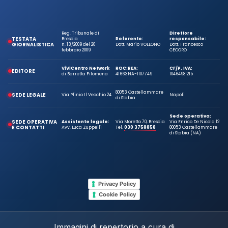
Reg. Tribunale di
Direttore
TESTATA
Brescia
Referente:
responsabile:
GIORNALISTICA
n. 13/2009 del 20
Dott. Mario VOLLONO
Dott. Francesco
febbraio 2009
CECORO
ViViCentro Network
ROC:
REA:
CF/P. IVA:
EDITORE
di Barretta Filomena
41663
NA-1107749
10464981215
80053 Castellammare
SEDE LEGALE
Via Plinio Il Vecchio 24
Napoli
di Stabia
Sede operativa:
SEDE OPERATIVA
Assistente legale:
Via Moretto 70, Brescia
Via Enrico De Nicola 12
E CONTATTI
Avv. Luca Zuppelli
Tel.
030 3758858
80053 Castellammare
di Stabia (NA)
Privacy Policy
Cookie Policy
Immagini di repertorio a cura di