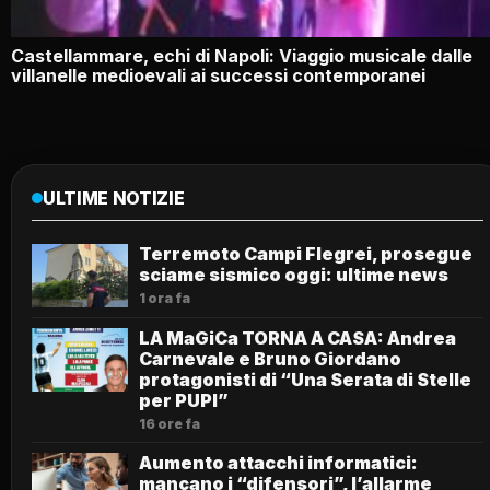
Castellammare, echi di Napoli: Viaggio musicale dalle
villanelle medioevali ai successi contemporanei
ULTIME NOTIZIE
Terremoto Campi Flegrei, prosegue
sciame sismico oggi: ultime news
1 ora fa
LA MaGiCa TORNA A CASA: Andrea
Carnevale e Bruno Giordano
protagonisti di “Una Serata di Stelle
per PUPI”
16 ore fa
Aumento attacchi informatici:
mancano i “difensori”, l’allarme