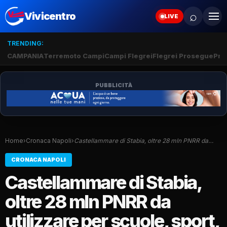
⌕
Vivicentro
LIVE
TRENDING:
CAMPANIA
Terremoto Campi
Campi Flegrei
Flegrei Prosegue
Pro
PUBBLICITÀ
Home
›
Cronaca Napoli
›
Castellammare di Stabia, oltre 28 mln PNRR da…
CRONACA NAPOLI
Castellammare di Stabia,
oltre 28 mln PNRR da
utilizzare per scuole, sport,