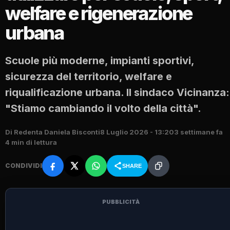
welfare e rigenerazione
urbana
Scuole più moderne, impianti sportivi,
sicurezza del territorio, welfare e
riqualificazione urbana. Il sindaco Vicinanza:
"Stiamo cambiando il volto della città".
Di Redenta Daniela Bisconti
8 Luglio 2026 - 13:20
3 settimane fa
4 min di lettura
CONDIVIDI
SHARE
PUBBLICITÀ