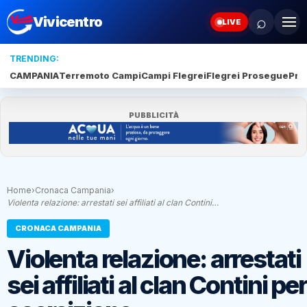
⌕
Vivicentro
LIVE
TRENDING:
CAMPANIA
Terremoto Campi
Campi Flegrei
Flegrei Prosegue
Pro
PUBBLICITÀ
Home
›
Cronaca Campania
›
Violenta relazione: arrestati sei affiliati al clan Contini…
CRONACA CAMPANIA
Violenta relazione: arrestati
sei affiliati al clan Contini per