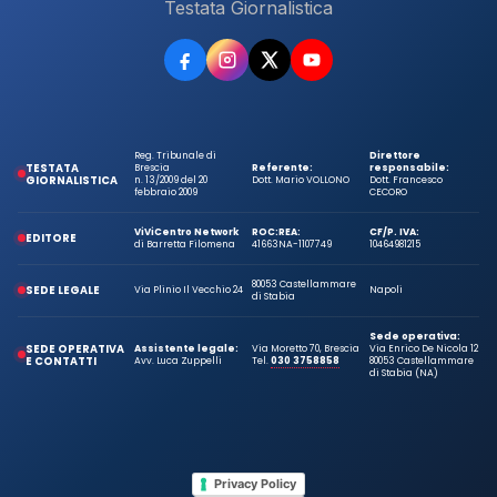
Testata Giornalistica
Reg. Tribunale di
Direttore
TESTATA
Brescia
Referente:
responsabile:
GIORNALISTICA
n. 13/2009 del 20
Dott. Mario VOLLONO
Dott. Francesco
febbraio 2009
CECORO
ViViCentro Network
ROC:
REA:
CF/P. IVA:
EDITORE
di Barretta Filomena
41663
NA-1107749
10464981215
80053 Castellammare
SEDE LEGALE
Via Plinio Il Vecchio 24
Napoli
di Stabia
Sede operativa:
SEDE OPERATIVA
Assistente legale:
Via Moretto 70, Brescia
Via Enrico De Nicola 12
E CONTATTI
Avv. Luca Zuppelli
Tel.
030 3758858
80053 Castellammare
di Stabia (NA)
Privacy Policy