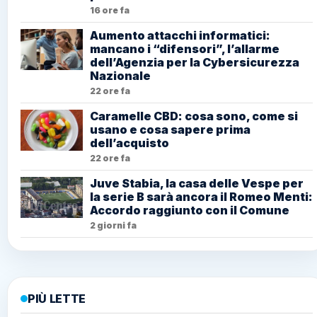
16 ore fa
Aumento attacchi informatici:
mancano i “difensori”, l’allarme
dell’Agenzia per la Cybersicurezza
Nazionale
22 ore fa
Caramelle CBD: cosa sono, come si
usano e cosa sapere prima
dell’acquisto
22 ore fa
Juve Stabia, la casa delle Vespe per
la serie B sarà ancora il Romeo Menti:
Accordo raggiunto con il Comune
2 giorni fa
PIÙ LETTE