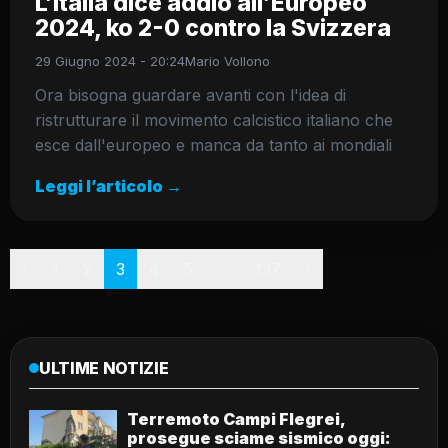
L’Italia dice addio all’Europeo
2024, ko 2-0 contro la Svizzera
29 Giugno 2024 - 20:24
Mario Vollono
Ora bisogna guardare avanti con l'idea di
ristrutturare il movimento calcistico italiano che
esce dall'europeo e manca da tanto ai mondiali
Leggi l’articolo →
Paginazione
‹
1
2
3
4
5
…
137
›
ULTIME NOTIZIE
Terremoto Campi Flegrei,
prosegue sciame sismico oggi: