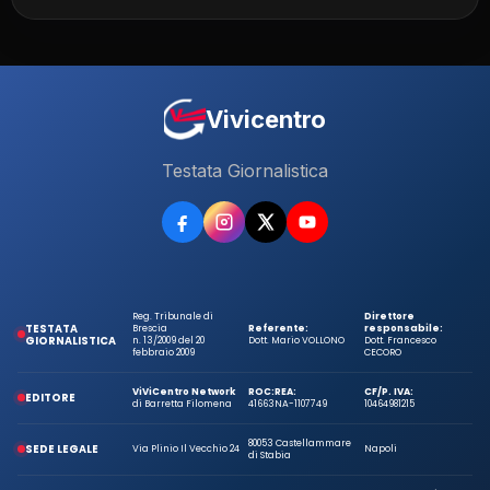
Vivicentro
Testata Giornalistica
Reg. Tribunale di
Direttore
TESTATA
Brescia
Referente:
responsabile:
GIORNALISTICA
n. 13/2009 del 20
Dott. Mario VOLLONO
Dott. Francesco
febbraio 2009
CECORO
ViViCentro Network
ROC:
REA:
CF/P. IVA:
EDITORE
di Barretta Filomena
41663
NA-1107749
10464981215
80053 Castellammare
SEDE LEGALE
Via Plinio Il Vecchio 24
Napoli
di Stabia