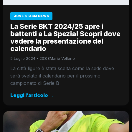
JUVE STABIA NEWS
La Serie BKT 2024/25 apre i
battenti a La Spezia! Scopri dove
vedere la presentazione del
calendario
5 Luglio 2024 - 20:08
Mario Vollono
La città ligure è stata scelta come la sede dove
sarà svelato il calendario per il prossimo
campionato di Serie B
Leggi l’articolo →