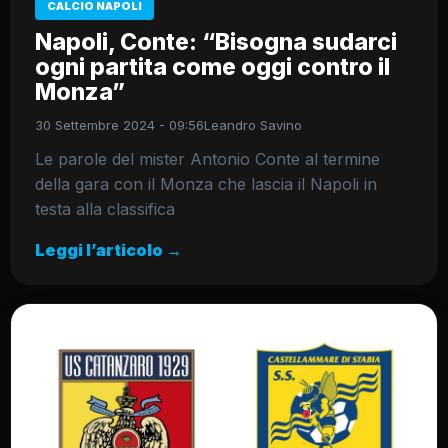
CALCIO NAPOLI
Napoli, Conte: “Bisogna sudarci
ogni partita come oggi contro il
Monza”
30 Settembre 2024 - 09:56
Leandro Savino
Le parole del mister Antonio Conte al termine
della gara con il Monza che lascia il Napoli in
testa alla classifica
Leggi l’articolo →