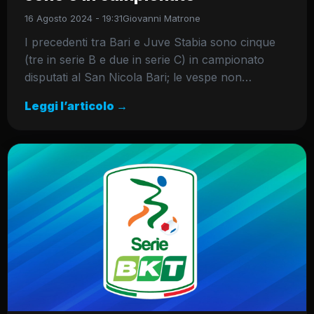
16 Agosto 2024 - 19:31
Giovanni Matrone
I precedenti tra Bari e Juve Stabia sono cinque
(tre in serie B e due in serie C) in campionato
disputati al San Nicola Bari; le vespe non…
Leggi l’articolo →