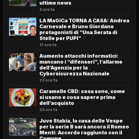
ultime news
2 ore fa
LA MaGiCa TORNA A CASA: Andrea
Carnevale e Bruno Giordano
protagonisti di “Una Serata di
Stelle per PUPI”
17 ore fa
Aumento attacchi informatici:
mancano i “difensori”, l’allarme
dell’Agenzia per la
Cybersicurezza Nazionale
23 ore fa
Caramelle CBD: cosa sono, come
si usano e cosa sapere prima
dell’acquisto
23 ore fa
Juve Stabia, la casa delle Vespe
per la serie B sarà ancora il Romeo
Menti: Accordo raggiunto con il
Comune