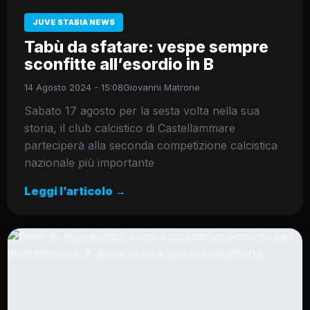
JUVE STABIA NEWS
Tabù da sfatare: vespe sempre
sconfitte all’esordio in B
14 Agosto 2024 - 15:08
Giovanni Matrone
Sabato 17 agosto per la sesta volta nella sua
storia, il club calcistico di Castellammare
parteciperà alla seconda competizione calcistica
nazionale più importante
Leggi l’articolo →