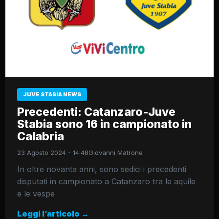
JUVE STABIA NEWS
Precedenti: Catanzaro-Juve
Stabia sono 16 in campionato in
Calabria
23 Agosto 2024 - 14:48
Giovanni Matrone
In oltre novanta anni, sono sedici i precedenti
disputati in campionato a Catanzaro tra le aquile
e le vespe
Leggi l’articolo →