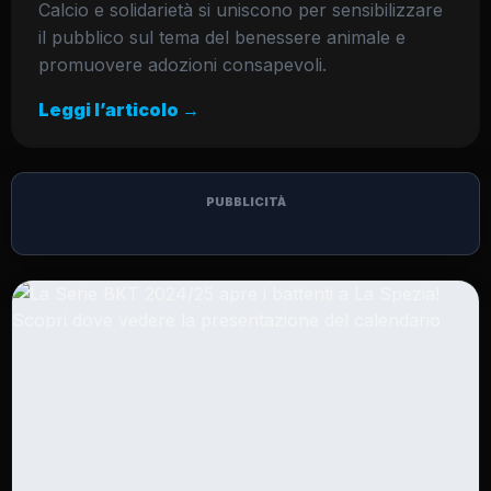
Calcio e solidarietà si uniscono per sensibilizzare
il pubblico sul tema del benessere animale e
promuovere adozioni consapevoli.
Leggi l’articolo →
PUBBLICITÀ