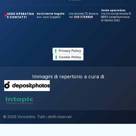
Sede operativa:
SEDE OPERATIVA
Assistente legale:
Via Moretto 70, Brescia
Via Enrico De Nicola 12
E CONTATTI
Avv. Luca Zuppelli
Tel.
030 3758858
80053 Castellammare
di Stabia (NA)
Privacy Policy
Cookie Policy
Immagini di repertorio a cura di
© 2026 Vivicentro. Tutti i diritti riservati.