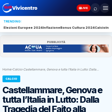
⌕
Vivicentro
LIVE
TRENDING:
Elezioni Europee 2024
Inflazione
Bonus Cultura 2024
Calcio
Inte
PUBBLICITÀ
Home
›
Calcio
›
Castellammare, Genova e tutta l’Italia in Lutto: Dalla…
CALCIO
Castellammare, Genova e
tutta l’Italia in Lutto: Dalla
Tragedia del Faito alla