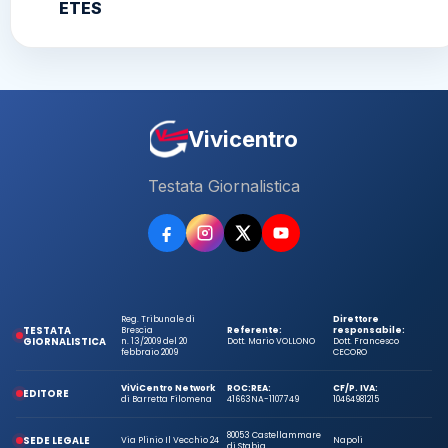
ETES
Vivicentro
Testata Giornalistica
Reg. Tribunale di
Direttore
TESTATA
Brescia
Referente:
responsabile:
GIORNALISTICA
n. 13/2009 del 20
Dott. Mario VOLLONO
Dott. Francesco
febbraio 2009
CECORO
ViViCentro Network
ROC:
REA:
CF/P. IVA:
EDITORE
di Barretta Filomena
41663
NA-1107749
10464981215
80053 Castellammare
SEDE LEGALE
Via Plinio Il Vecchio 24
Napoli
di Stabia