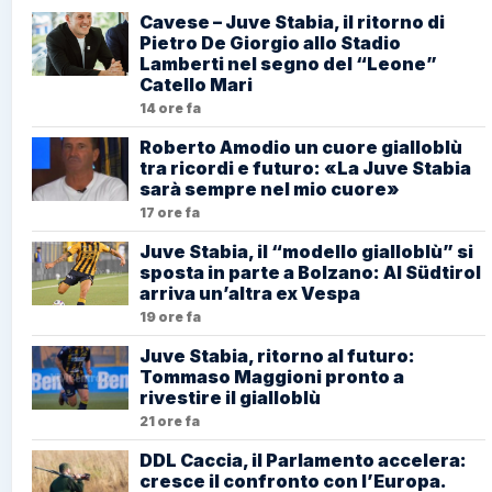
Cavese – Juve Stabia, il ritorno di
Pietro De Giorgio allo Stadio
Lamberti nel segno del “Leone”
Catello Mari
14 ore fa
Roberto Amodio un cuore gialloblù
tra ricordi e futuro: «La Juve Stabia
sarà sempre nel mio cuore»
17 ore fa
Juve Stabia, il “modello gialloblù” si
sposta in parte a Bolzano: Al Südtirol
arriva un’altra ex Vespa
19 ore fa
Juve Stabia, ritorno al futuro:
Tommaso Maggioni pronto a
rivestire il gialloblù
21 ore fa
DDL Caccia, il Parlamento accelera:
cresce il confronto con l’Europa.